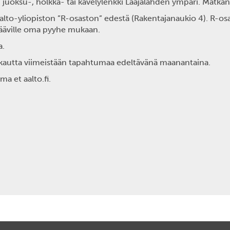
uoksu-, hölkkä- tai kävelylenkki Laajalahden ympäri. Matkan
to-yliopiston ”R-osaston” edestä (Rakentajanaukio 4). R-osa
jääville oma pyyhe mukaan.
a.
kautta viimeistään tapahtumaa edeltävänä maanantaina.
ma et aalto.fi.