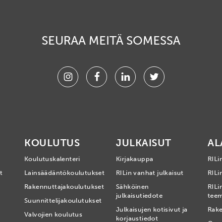
SEURAA MEITÄ SOMESSA
Instagram
Facebook
Linkedin
Twitter
KOULUTUS
JULKAISUT
AL
Koulutuskalenteri
Kirjakauppa
RILi
t
Lainsäädäntökoulutukset
RILin vanhat julkaisut
RILin
Rakennuttajakoulutukset
Sähköinen
RILi
julkaisutiedote
tee
Suunnittelijakoulutukset
Julkaisujen kotisivut ja
Rake
Valvojien koulutus
korjaustiedot