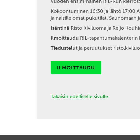
Vuoden ensimmäinen RIL-Run kierros: j
Kokoontuminen 16:30 ja lähtö 17:00 Aal
ja naisille omat pukutilat. Saunomaan 
Isäntinä
Risto Kiviluoma ja Reijo Kouhi
Ilmoittaudu
RIL-tapahtumakalenterin 
Tiedustelut
ja peruutukset risto.kiviluo
ILMOITTAUDU
Takaisin edelliselle sivulle