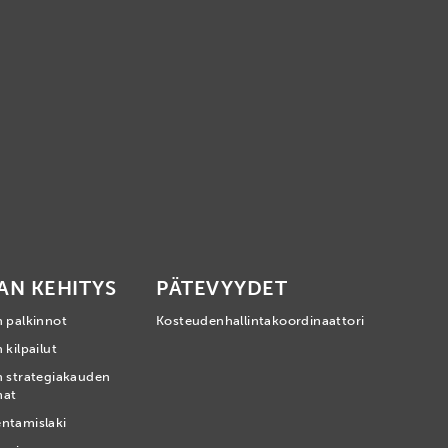
AN KEHITYS
PÄTEVYYDET
n palkinnot
Kosteudenhallintakoordinaattori
 kilpailut
n strategiakauden
mat
ntamislaki