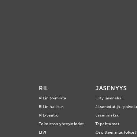
RIL
JÄSENYYS
RILin toiminta
Liity jäseneksi!
RILin hallitus
Jäsenedut ja -palvelu
RIL-Säätiö
Jäsenmaksu
Toimiston yhteystiedot
Tapahtumat
LIVI
Osoitteenmuutokset