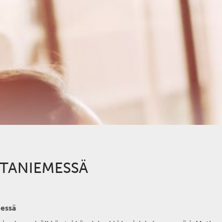
OTANIEMESSÄ
messä