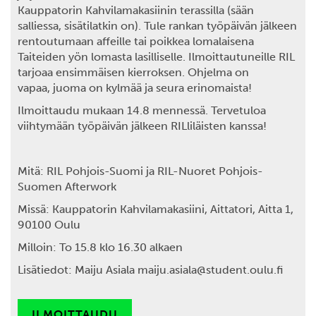
Kauppatorin Kahvilamakasiinin terassilla (sään
salliessa, sisätilatkin on). Tule rankan työpäivän jälkeen
rentoutumaan affeille tai poikkea lomalaisena
Taiteiden yön lomasta lasilliselle. Ilmoittautuneille RIL
tarjoaa ensimmäisen kierroksen. Ohjelma on
vapaa, juoma on kylmää ja seura erinomaista!
Ilmoittaudu mukaan 14.8 mennessä. Tervetuloa
viihtymään työpäivän jälkeen RILliläisten kanssa!
Mitä: RIL Pohjois-Suomi ja RIL-Nuoret Pohjois-
Suomen Afterwork
Missä: Kauppatorin Kahvilamakasiini, Aittatori, Aitta 1,
90100 Oulu
Milloin: To 15.8 klo 16.30 alkaen
Lisätiedot: Maiju Asiala maiju.asiala@student.oulu.fi
ILMOITTAUDU