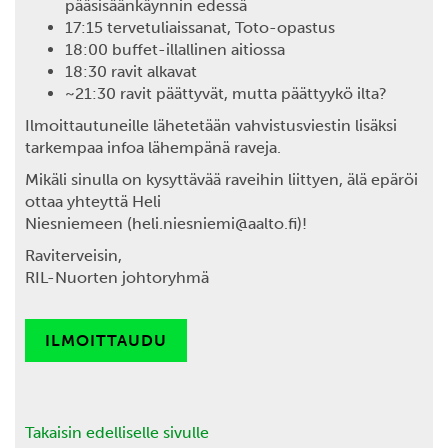
pääsisäänkäynnin edessä
17:15 tervetuliaissanat, Toto-opastus
18:00 buffet-illallinen aitiossa
18:30 ravit alkavat
~21:30 ravit päättyvät, mutta päättyykö ilta?
Ilmoittautuneille lähetetään vahvistusviestin lisäksi
tarkempaa infoa lähempänä raveja.
Mikäli sinulla on kysyttävää raveihin liittyen, älä epäröi
ottaa yhteyttä Heli
Niesniemeen (heli.niesniemi@aalto.fi)!
Raviterveisin,
RIL-Nuorten johtoryhmä
ILMOITTAUDU
Takaisin edelliselle sivulle