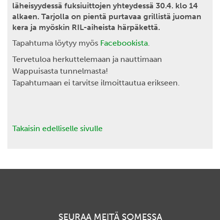
läheisyydessä fuksiuittojen yhteydessä 30.4. klo 14
alkaen. Tarjolla on pientä purtavaa grillistä juoman
kera ja myöskin RIL-aiheista härpäkettä.
Tapahtuma löytyy myös
Facebookista
.
Tervetuloa herkuttelemaan ja nauttimaan
Wappuisasta tunnelmasta!
Tapahtumaan ei tarvitse ilmoittautua erikseen.
Takaisin edelliselle sivulle
SEURAA MEITÄ SOMESSA