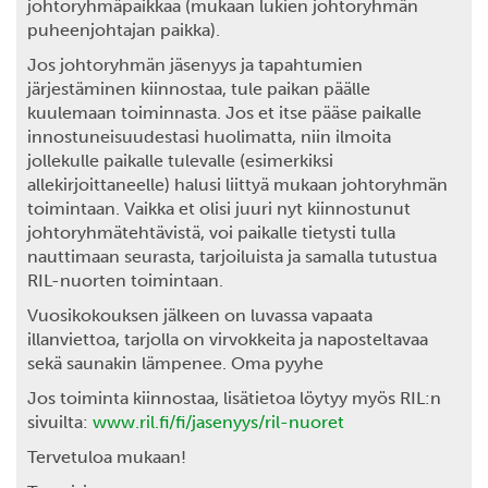
johtoryhmäpaikkaa (mukaan lukien johtoryhmän
puheenjohtajan paikka).
Jos johtoryhmän jäsenyys ja tapahtumien
järjestäminen kiinnostaa, tule paikan päälle
kuulemaan toiminnasta. Jos et itse pääse paikalle
innostuneisuudestasi huolimatta, niin ilmoita
jollekulle paikalle tulevalle (esimerkiksi
allekirjoittaneelle) halusi liittyä mukaan johtoryhmän
toimintaan. Vaikka et olisi juuri nyt kiinnostunut
johtoryhmätehtävistä, voi paikalle tietysti tulla
nauttimaan seurasta, tarjoiluista ja samalla tutustua
RIL-nuorten toimintaan.
Vuosikokouksen jälkeen on luvassa vapaata
illanviettoa, tarjolla on virvokkeita ja naposteltavaa
sekä saunakin lämpenee. Oma pyyhe
Jos toiminta kiinnostaa, lisätietoa löytyy myös RIL:n
sivuilta:
www.ril.fi/fi/jasenyys/ril-nuoret
Tervetuloa mukaan!