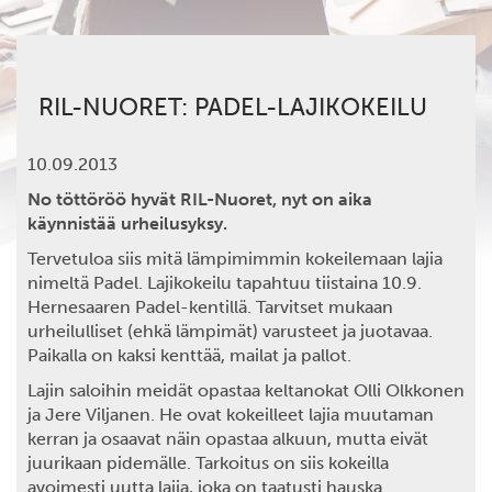
RIL-NUORET: PADEL-LAJIKOKEILU
10.09.2013
No töttöröö hyvät RIL-Nuoret, nyt on aika
käynnistää urheilusyksy.
Tervetuloa siis mitä lämpimimmin kokeilemaan lajia
nimeltä Padel. Lajikokeilu tapahtuu tiistaina 10.9.
Hernesaaren Padel-kentillä. Tarvitset mukaan
urheilulliset (ehkä lämpimät) varusteet ja juotavaa.
Paikalla on kaksi kenttää, mailat ja pallot.
Lajin saloihin meidät opastaa keltanokat Olli Olkkonen
ja Jere Viljanen. He ovat kokeilleet lajia muutaman
kerran ja osaavat näin opastaa alkuun, mutta eivät
juurikaan pidemälle. Tarkoitus on siis kokeilla
avoimesti uutta lajia, joka on taatusti hauska.