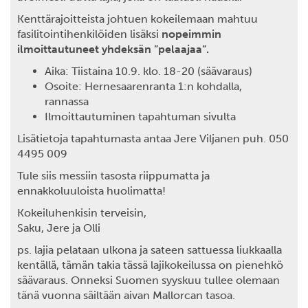
Kenttärajoitteista johtuen kokeilemaan mahtuu
fasilitointihenkilöiden lisäksi
nopeimmin
ilmoittautuneet yhdeksän ”pelaajaa”.
Aika: Tiistaina 10.9. klo. 18-20 (säävaraus)
Osoite: Hernesaarenranta 1:n kohdalla,
rannassa
Ilmoittautuminen tapahtuman sivulta
Lisätietoja tapahtumasta antaa Jere Viljanen puh. 050
4495 009
Tule siis messiin tasosta riippumatta ja
ennakkoluuloista huolimatta!
Kokeiluhenkisin terveisin,
Saku, Jere ja Olli
ps. lajia pelataan ulkona ja sateen sattuessa liukkaalla
kentällä, tämän takia tässä lajikokeilussa on pienehkö
säävaraus. Onneksi Suomen syyskuu tullee olemaan
tänä vuonna säiltään aivan Mallorcan tasoa.