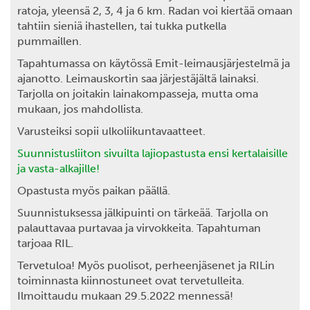
ratoja, yleensä 2, 3, 4 ja 6 km. Radan voi kiertää omaan
tahtiin sieniä ihastellen, tai tukka putkella
pummaillen.
Tapahtumassa on käytössä Emit-leimausjärjestelmä ja
ajanotto. Leimauskortin saa järjestäjältä lainaksi.
Tarjolla on joitakin lainakompasseja, mutta oma
mukaan, jos mahdollista.
Varusteiksi sopii ulkoliikuntavaatteet.
Suunnistusliiton sivuilta lajiopastusta ensi kertalaisille
ja vasta-alkajille!
Opastusta myös paikan päällä.
Suunnistuksessa jälkipuinti on tärkeää. Tarjolla on
palauttavaa purtavaa ja virvokkeita. Tapahtuman
tarjoaa RIL.
Tervetuloa! Myös puolisot, perheenjäsenet ja RILin
toiminnasta kiinnostuneet ovat tervetulleita.
Ilmoittaudu mukaan 29.5.2022 mennessä!