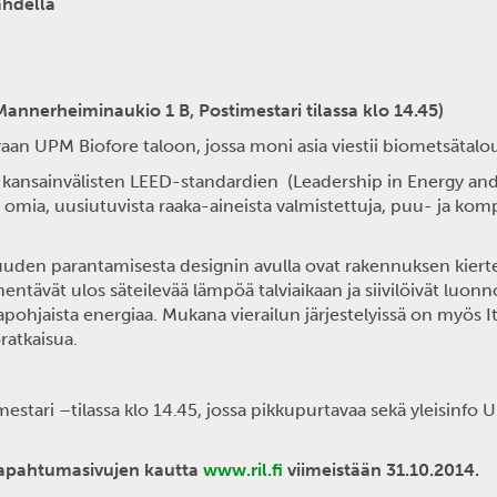
ahdella
Mannerheiminaukio 1 B,
Postimestari tilassa klo 14.45)
an UPM Biofore taloon, jossa moni asia viestii biometsätalo
 kansainvälisten LEED-standardien (Leadership in Energy an
 omia, uusiutuvista raaka-aineista valmistettuja, puu- ja komp
den parantamisesta designin avulla ovat rakennuksen kiertei
ntävät ulos säteilevää lämpöä talviaikaan ja siivilöivät luon
hjaista energiaa. Mukana vierailun järjestelyissä on myös It
ratkaisua.
tari –tilassa klo 14.45, jossa pikkupurtavaa sekä yleisinfo U
tapahtumasivujen kautta
www.ril.fi
viimeistään 31.10.2014.