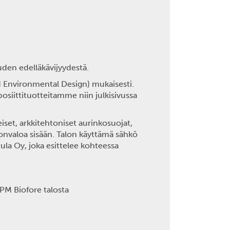
uden edelläkävijyydestä.
d Environmental Design) mukaisesti.
osiittituotteitamme niin julkisivussa
set, arkkitehtoniset aurinkosuojat,
nonvaloa sisään. Talon käyttämä sähkö
ula Oy, joka esittelee kohteessa
PM Biofore talosta