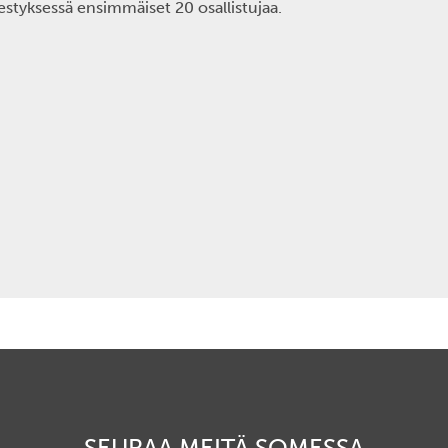
estyksessä ensimmäiset 20 osallistujaa.
SEURAA MEITÄ SOMESSA