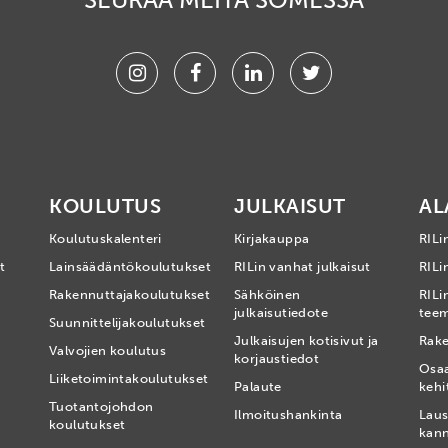
Instagram
Facebook
Linkedin
Twitter
KOULUTUS
JULKAISUT
AL
Koulutuskalenteri
Kirjakauppa
RILi
t
Lainsäädäntökoulutukset
RILin vanhat julkaisut
RILin
Rakennuttajakoulutukset
Sähköinen
RILi
julkaisutiedote
tee
Suunnittelijakoulutukset
Julkaisujen kotisivut ja
Rake
Valvojien koulutus
korjaustiedot
Osa
Liiketoimintakoulutukset
Palaute
kehi
Tuotantojohdon
Ilmoitushankinta
Laus
koulutukset
kan