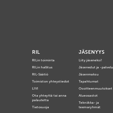
RIL
JÄSENYYS
RILin toiminta
Liity jäseneksi!
RILin hallitus
Jäsenedut ja -palvelu
RIL-Säätiö
Jäsenmaksu
Toimiston yhteystiedot
Tapahtumat
LIVI
Osoitteenmuutokset
Ota yhteyttä tai anna
Alueosastot
palautetta
Tekniikka- ja
Tietosuoja
teemaryhmät