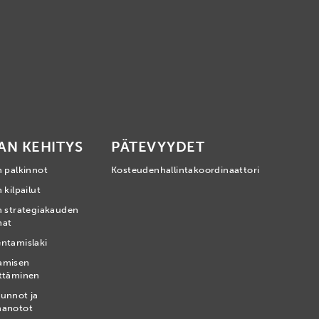
AN KEHITYS
PÄTEVYYDET
n palkinnot
Kosteudenhallintakoordinaattori
 kilpailut
n strategiakauden
mat
ntamislaki
amisen
ttäminen
unnot ja
nanotot