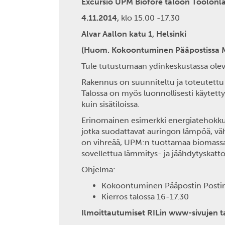
Excursio UPM Biofore taloon Töölönl
4.11.2014,
klo 15.00 -17.30
Alvar Aallon katu 1, Helsinki
(Huom. Kokoontuminen Pääpostissa 
Tule tutustumaan ydinkeskustassa oleva
Rakennus on suunniteltu ja toteutettu
Talossa on myös luonnollisesti käytetty
kuin sisätiloissa.
Erinomainen esimerkki energiatehokkuu
jotka suodattavat auringon lämpöä, vähe
on vihreää, UPM:n tuottamaa biomassapo
sovellettua lämmitys- ja jäähdytyskatto
Ohjelma:
Kokoontuminen Pääpostin Postimes
Kierros talossa 16-17.30
Ilmoittautumiset RILin www-sivujen 