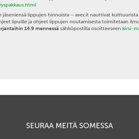
syyspakkaus.html
äseniensä lippujen hinnoista – avecit nauttivat kulttuurista
eet lipuille ja ohjeet lippujen noutamisesta toimitetaan ilm
rjantaihin 14.9 mennessä
sähköpostilla osoitteeseen
kirsi-
SEURAA MEITÄ SOMESSA