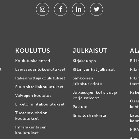
Instagram
Facebook
Linkedin
Twitter
KOULUTUS
JULKAISUT
AL
Koulutuskalenteri
Kirjakauppa
RILi
t
Lainsäädäntökoulutukset
RILin vanhat julkaisut
RILin
Rakennuttajakoulutukset
Sähköinen
RILi
julkaisutiedote
tee
Suunnittelijakoulutukset
Julkaisujen kotisivut ja
Rake
Valvojien koulutus
korjaustiedot
Osa
Liiketoimintakoulutukset
Palaute
kehi
Tuotantojohdon
Ilmoitushankinta
Laus
koulutukset
kan
Infrarakentajien
KIRA
koulutukset
Alan