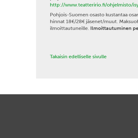
http://www.teatteririo.fi/ohjelmisto/i
Pohjois-Suomen osasto kustantaa osan j
hinnat 18€/28€ jäsenet/muut. Maksuohj
ilmoittautuneille.
Ilmoittautuminen pe
Takaisin edelliselle sivulle