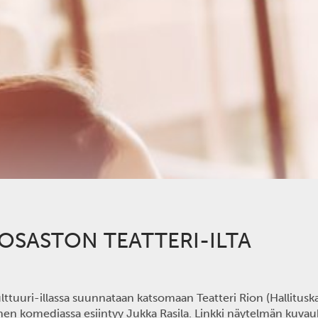
SASTON TEATTERI-ILTA
ttuuri-illassa suunnataan katsomaan Teatteri Rion (Hallitusk
en komediassa esiintyy Jukka Rasila. Linkki näytelmän kuvauks