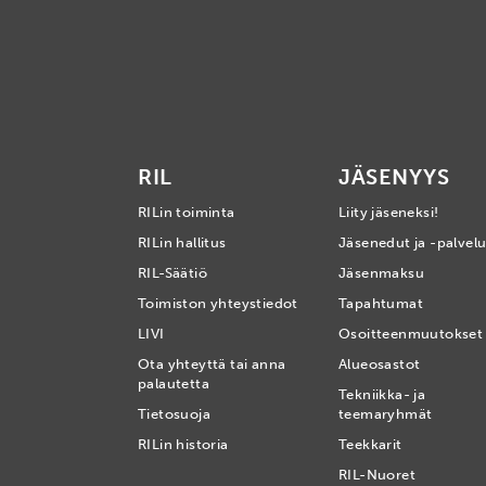
RIL
JÄSENYYS
RILin toiminta
Liity jäseneksi!
RILin hallitus
Jäsenedut ja -palvelu
RIL-Säätiö
Jäsenmaksu
Toimiston yhteystiedot
Tapahtumat
LIVI
Osoitteenmuutokset
Ota yhteyttä tai anna
Alueosastot
palautetta
Tekniikka- ja
Tietosuoja
teemaryhmät
RILin historia
Teekkarit
RIL-Nuoret