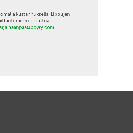
 omalla kustannuksella. Lippujen
oittautumisen loputtua
marja.haanpaa@poyry.com