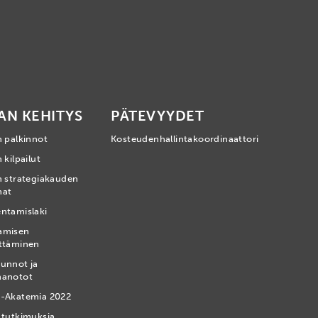
AN KEHITYS
PÄTEVYYDET
n palkinnot
Kosteudenhallintakoordinaattori
 kilpailut
n strategiakauden
mat
ntamislaki
amisen
ttäminen
unnot ja
nanotot
-Akatemia 2022
 tutkimuksia