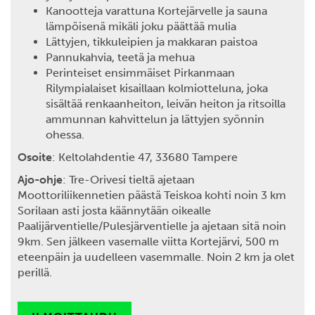
Kanootteja varattuna Kortejärvelle ja sauna
lämpöisenä mikäli joku päättää mulia
Lättyjen, tikkuleipien ja makkaran paistoa
Pannukahvia, teetä ja mehua
Perinteiset ensimmäiset Pirkanmaan
Rilympialaiset kisaillaan kolmiotteluna, joka
sisältää renkaanheiton, leivän heiton ja ritsoilla
ammunnan kahvittelun ja lättyjen syönnin
ohessa.
Osoite
: Keltolahdentie 47, 33680 Tampere
Ajo-ohje
: Tre-Orivesi tieltä ajetaan
Moottoriliikennetien päästä Teiskoa kohti noin 3 km
Sorilaan asti josta käännytään oikealle
Paalijärventielle/Pulesjärventielle ja ajetaan sitä noin
9km. Sen jälkeen vasemalle viitta Kortejärvi, 500 m
eteenpäin ja uudelleen vasemmalle. Noin 2 km ja olet
perillä.