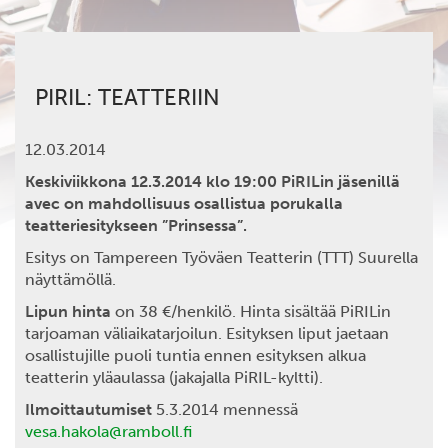
PIRIL: TEATTERIIN
12.03.2014
Keskiviikkona 12.3.2014 klo 19:00 PiRILin jäsenillä
avec on mahdollisuus osallistua porukalla
teatteriesitykseen ”Prinsessa”.
Esitys on Tampereen Työväen Teatterin (TTT) Suurella
näyttämöllä.
Lipun hinta
on 38 €/henkilö. Hinta sisältää PiRILin
tarjoaman väliaikatarjoilun. Esityksen liput jaetaan
osallistujille puoli tuntia ennen esityksen alkua
teatterin yläaulassa (jakajalla PiRIL-kyltti).
Ilmoittautumiset
5.3.2014 mennessä
vesa.hakola@ramboll.fi