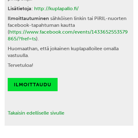
Lisätietoja
:
http://kuplapallo.fi/
Ilmoittautuminen
sähköisen linkin tai PiRIL-nuorten
facebook-tapahtuman kautta
(
https://www.facebook.com/events/1433652553579
865/?fref=ts
).
Huomaathan, että jokainen kuplapalloilee omalla
vastuulla.
Tervetuloa!
ILMOITTAUDU
Takaisin edelliselle sivulle