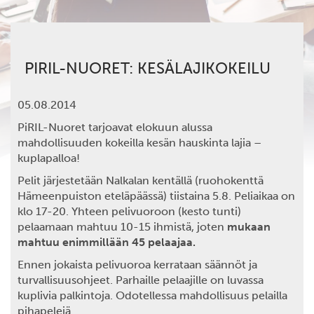
PIRIL-NUORET: KESÄLAJIKOKEILU
05.08.2014
PiRIL-Nuoret tarjoavat elokuun alussa
mahdollisuuden kokeilla kesän hauskinta lajia –
kuplapalloa!
Pelit järjestetään Nalkalan kentällä (ruohokenttä
Hämeenpuiston eteläpäässä) tiistaina 5.8. Peliaikaa on
klo 17-20. Yhteen pelivuoroon (kesto tunti)
pelaamaan mahtuu 10-15 ihmistä, joten
mukaan
mahtuu enimmillään 45 pelaajaa.
Ennen jokaista pelivuoroa kerrataan säännöt ja
turvallisuusohjeet. Parhaille pelaajille on luvassa
kuplivia palkintoja. Odotellessa mahdollisuus pelailla
pihapelejä.