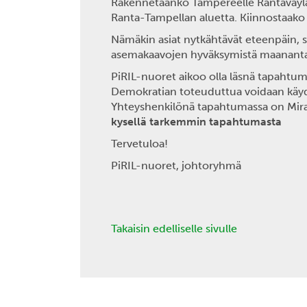
Rakennetaanko Tampereelle Rantaväylän 
Ranta-Tampellan aluetta. Kiinnostaako
Nämäkin asiat nytkähtävät eteenpäin, 
asemakaavojen hyväksymistä maanantaina
PiRIL-nuoret aikoo olla läsnä tapahtum
Demokratian toteuduttua voidaan käyd
Yhteyshenkilönä tapahtumassa on Mira
kysellä tarkemmin tapahtumasta
Tervetuloa!
PiRIL-nuoret, johtoryhmä
Takaisin edelliselle sivulle