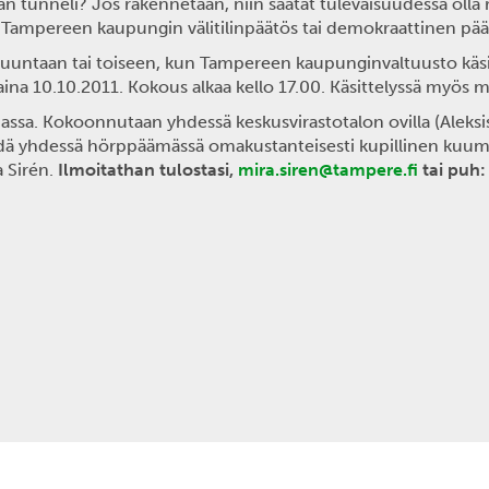
tunneli? Jos rakennetaan, niin saatat tulevaisuudessa olla r
 Tampereen kaupungin välitilinpäätös tai demokraattinen pä
suuntaan tai toiseen, kun Tampereen kaupunginvaltuusto käsi
 10.10.2011. Kokous alkaa kello 17.00. Käsittelyssä myös mui
assa. Kokoonnutaan yhdessä keskusvirastotalon ovilla (Aleksis
ä yhdessä hörppäämässä omakustanteisesti kupillinen kuumaa
 Sirén.
Ilmoitathan tulostasi,
mira.siren@tampere.fi
tai puh: