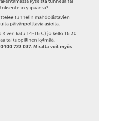
akentamassa kyseistä tunnelia tai
ätöksenteko ylipäänsä?
ttelee tunnelin mahdollistavien
ta päivänpolttavia asioita.
 Kiven katu 14-16 C) jo kello 16.30.
 tai tuopillinen kylmää.
 0400 723 037. Miralta voit myös