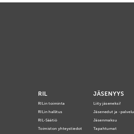
RIL
JÄSENYYS
RILin toiminta
Liity jäseneksi!
RILin hallitus
Jäsenedut ja -palvelu
RIL-Säätiö
Jäsenmaksu
Toimiston yhteystiedot
Tapahtumat