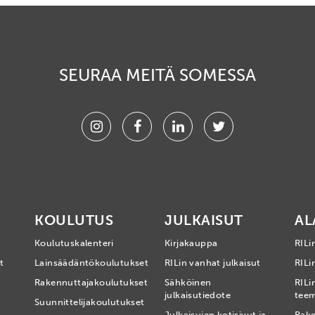
SEURAA MEITÄ SOMESSA
Instagram
Facebook
Linkedin
Twitter
KOULUTUS
JULKAISUT
AL
Koulutuskalenteri
Kirjakauppa
RILi
t
Lainsäädäntökoulutukset
RILin vanhat julkaisut
RILin
Rakennuttajakoulutukset
Sähköinen
RILi
julkaisutiedote
tee
Suunnittelijakoulutukset
Julkaisujen kotisivut ja
Rake