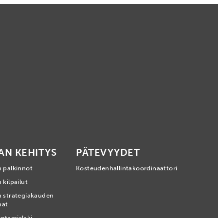
AN KEHITYS
PÄTEVYYDET
n palkinnot
Kosteudenhallintakoordinaattori
 kilpailut
n strategiakauden
mat
ntamislaki