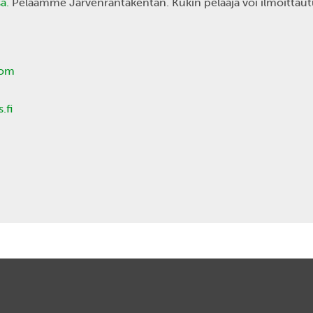
a.
Pelaamme Järvenrantakentän. Kukin pelaaja voi ilmoittaut
com
.fi