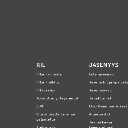
RIL
JÄSENYYS
RILin toiminta
Liity jäseneksi!
RILin hallitus
Jäsenedut ja -palvelu
RIL-Säätiö
Jäsenmaksu
Toimiston yhteystiedot
Tapahtumat
LIVI
Osoitteenmuutokset
Ota yhteyttä tai anna
Alueosastot
palautetta
Tekniikka- ja
Tietosuoja
teemaryhmät