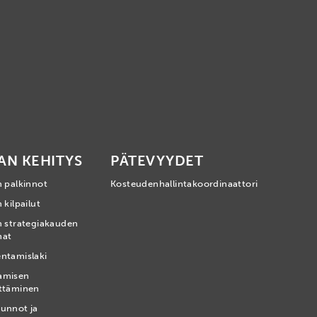
AN KEHITYS
PÄTEVYYDET
n palkinnot
Kosteudenhallintakoordinaattori
 kilpailut
n strategiakauden
mat
ntamislaki
amisen
ttäminen
unnot ja