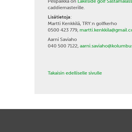
Pelipaikka on
Lakeside golf Sastamalass
caddiemasterille.
Lisätietoja
:
Martti Kenkkilä, TRY:n golfkerho
0500 423 779,
martti.kenkkila@gmail.
Aarni Saviaho
040 500 7122,
aarni.saviaho@kolumbus
Takaisin edelliselle sivulle