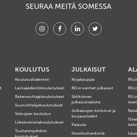
SEURAA MEITÄ SOMESSA
Instagram
Facebook
Linkedin
Twitter
KOULUTUS
JULKAISUT
AL
Koulutuskalenteri
Kirjakauppa
RILi
t
Lainsäädäntökoulutukset
RILin vanhat julkaisut
RILin
Rakennuttajakoulutukset
Sähköinen
RILi
julkaisutiedote
tee
Suunnittelijakoulutukset
Julkaisujen kotisivut ja
Rake
Valvojien koulutus
korjaustiedot
Osa
Liiketoimintakoulutukset
Palaute
kehi
Tuotantojohdon
Ilmoitushankinta
Laus
koulutukset