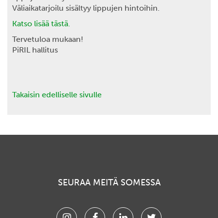
Väliaikatarjoilu sisältyy lippujen hintoihin.
Katso lisää tästä.
Tervetuloa mukaan!
PiRIL hallitus
Takaisin edelliselle sivulle
SEURAA MEITÄ SOMESSA
Instagram
Facebook
Linkedin
Twitter