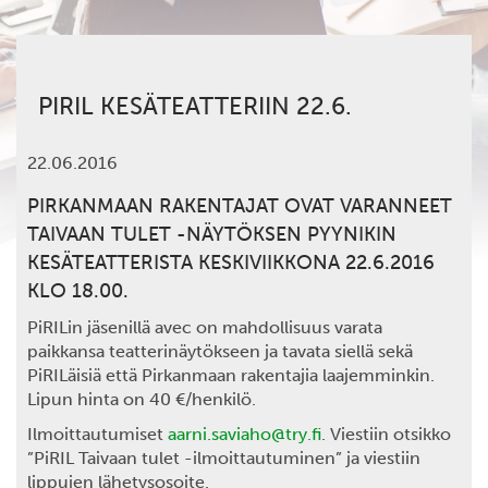
PIRIL KESÄTEATTERIIN 22.6.
22.06.2016
PIRKANMAAN RAKENTAJAT OVAT VARANNEET
TAIVAAN TULET -NÄYTÖKSEN PYYNIKIN
KESÄTEATTERISTA KESKIVIIKKONA 22.6.2016
KLO 18.00.
PiRILin jäsenillä avec on mahdollisuus varata
paikkansa teatterinäytökseen ja tavata siellä sekä
PiRILäisiä että Pirkanmaan rakentajia laajemminkin.
Lipun hinta on 40 €/henkilö.
Ilmoittautumiset
aarni.saviaho@try.fi
. Viestiin otsikko
”PiRIL Taivaan tulet -ilmoittautuminen” ja viestiin
lippujen lähetysosoite.