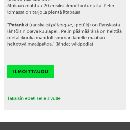
Mukaan mahtuu 20 ensiksi ilmoittautunutta. Pelin
lomassa on tarjolla pientä iltapalaa.
"Petankki
(ranskaksi
pétanque
, [petɑ̃k]) on Ranskasta
lähtöisin oleva kuulapeli. Pelin päämääränä on heittää
metallikuulia mahdollisimman lähelle maahan
heitettyä maalipalloa." (lähde: wikipedia)
ILMOITTAUDU
Takaisin edelliselle sivulle