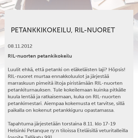
PETANKKIKOKEILU, RIL-NUORET
08.11.2012
RIL-nuorten petankikokeilu
Luulit ehkä, että petanki on eläkeläisten laji? Höpsis!
RIL-nuoret murtaa ennakkoluulot ja järjestää
marraskuun pimeitä iltoja piristämään RIL-nuorten
petankiturnauksen. Tule kokeilemaan kuinka pitkälle
kuula lentää ja ratkaisemaan, kuka on RIL-nuorten
petankimestari. Aiempaa kokemusta et tarvitse, sillä
paikalla on kokenut petankkiguru opastamassa.
Tapahtuma järjestetään torstaina 8.11. klo 17-19
Helsinki Petanque ry:n tiloissa Eteläisillä veturitalleilla
(osoite Tallikatu 99).