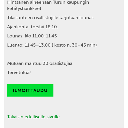
Hintsanen
aiheenaan Turun kaupungin
kehityshankkeet.
Tilaisuuteen osallistujille tarjotaan lounas.
Ajankohta:
torstai 18.10.
Lounas
: klo 11.00-11.45
Luento:
11.45–13.00 ( kesto n. 30–45 min)
Mukaan mahtuu 30 osallistujaa.
Tervetuloa!
ILMOITTAUDU
Takaisin edelliselle sivulle