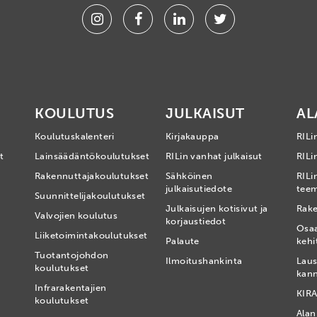
Instagram
Facebook
Linkedin
Twitter
KOULUTUS
JULKAISUT
AL
Koulutuskalenteri
Kirjakauppa
RILi
t
Lainsäädäntökoulutukset
RILin vanhat julkaisut
RILin
Rakennuttajakoulutukset
Sähköinen
RILi
julkaisutiedote
tee
Suunnittelijakoulutukset
Julkaisujen kotisivut ja
Rake
Valvojien koulutus
korjaustiedot
Osa
Liiketoimintakoulutukset
Palaute
kehi
Tuotantojohdon
Ilmoitushankinta
Laus
koulutukset
kan
Infrarakentajien
KIRA
koulutukset
Alan