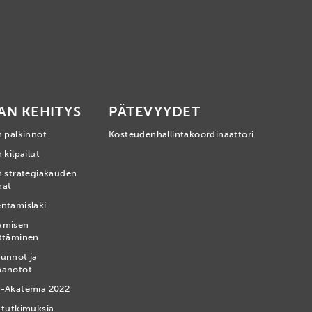
AN KEHITYS
PÄTEVYYDET
n palkinnot
Kosteudenhallintakoordinaattori
 kilpailut
n strategiakauden
mat
ntamislaki
amisen
ttäminen
unnot ja
nanotot
-Akatemia 2022
 tutkimuksia