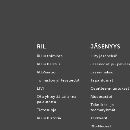
RIL
JÄSENYYS
RILin toiminta
Liity jäseneksi!
RILin hallitus
Jäsenedut ja -palvelu
RIL-Säätiö
Jäsenmaksu
Toimiston yhteystiedot
Tapahtumat
LIVI
Osoitteenmuutokset
Ota yhteyttä tai anna
Alueosastot
palautetta
Tekniikka- ja
Tietosuoja
teemaryhmät
RILin historia
Teekkarit
RIL-Nuoret