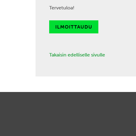
Tervetuloa!
ILMOITTAUDU
Takaisin edelliselle sivulle