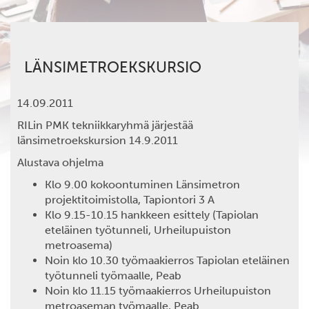
LÄNSIMETROEKSKURSIO
14.09.2011
RILin PMK tekniikkaryhmä järjestää
länsimetroekskursion 14.9.2011
Alustava ohjelma
Klo 9.00 kokoontuminen Länsimetron
projektitoimistolla, Tapiontori 3 A
Klo 9.15-10.15 hankkeen esittely (Tapiolan
eteläinen työtunneli, Urheilupuiston
metroasema)
Noin klo 10.30 työmaakierros Tapiolan eteläinen
työtunneli työmaalle, Peab
Noin klo 11.15 työmaakierros Urheilupuiston
metroaseman työmaalle, Peab