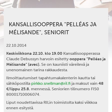
KANSALLISOOPPERA "PELLÉAS JA
MÉLISANDE", SENIORIT
22.10.2014
Keskiviikkona 22.10. klo 19.00
Kansallisoopperassa
Claude Debussyn harvoin esitetty
ooppera ”Pelléas ja
Mélisande” (avec).
Se on kauniisti väreilevä ja
unenomainen tarina rakkaudesta.
Ilmoittautumiset tapahtumakalenterin kautta tai
sähköpostilla
pirkko.snellman@ril.fi
ja maksut vain
48
€/lippu 25.8.
mennessä
.
Seniorien tilinumero FI50
80001710006074.
Liput noudettavissa RILin toimistolta kaksi viikkoa
ennen esitystä.