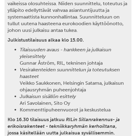
vaikeissa olosuhteissa. Niiden suunnittelu, toteutus ja
ylläpito edellyttävät vahvaa asiantuntijuutta ja
systemaattista kunnonhallintaa. Suunnitteluun on
tullut uutena haasteena eurokoodien käyttöönotto,
johon uusi julkaisu antaa tukea.
Julkistustilaisuus alkaa klo 15.00.
Tilaisuuden avaus - hankkeen ja julkaisun
yleisesittely
Gunnar Åström, RIL, tekninen johtaja
Vesirakenteiden suunnittelun ja toteutuksen
haasteet
Veikko Saukkonen, Helsingin Satama, julkaisun
ohjausryhmän puheenjohtaja
Julkaisun sisällön esittely
Ari Savolainen, Sito Oy
Kommenttipuheenvuorot ja keskustelua
Klo 16.30 tilaisuus jatkuu
RILin Sillanrakennus- ja
erikoisrakenteet - tekniikkaryhmän kerhoiltana
,
jossa käsitellään uutta julkaisua syvällisemmin.