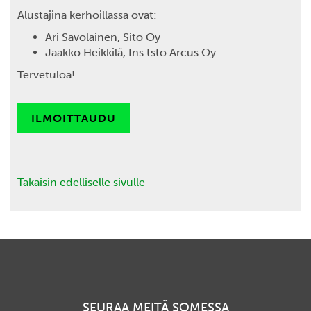
Alustajina kerhoillassa ovat:
Ari Savolainen, Sito Oy
Jaakko Heikkilä, Ins.tsto Arcus Oy
Tervetuloa!
ILMOITTAUDU
Takaisin edelliselle sivulle
SEURAA MEITÄ SOMESSA