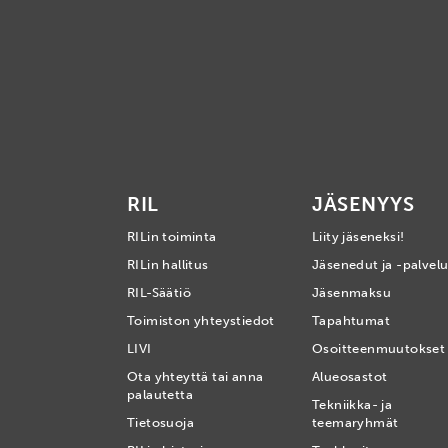
RIL
JÄSENYYS
RILin toiminta
Liity jäseneksi!
RILin hallitus
Jäsenedut ja -palvelu
RIL-Säätiö
Jäsenmaksu
Toimiston yhteystiedot
Tapahtumat
LIVI
Osoitteenmuutokset
Ota yhteyttä tai anna
Alueosastot
palautetta
Tekniikka- ja
Tietosuoja
teemaryhmät