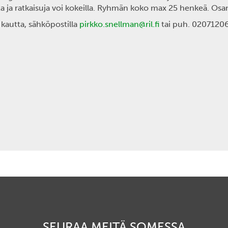
eita ja ratkaisuja voi kokeilla. Ryhmän koko max 25 henkeä. O
kautta, sähköpostilla
pirkko.snellman@ril.fi
tai puh. 0207120
SEURAA MEITÄ SOMESSA