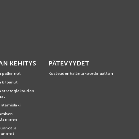
AN KEHITYS
PÄTEVYYDET
n palkinnot
Kosteudenhallintakoordinaattori
 kilpailut
n strategiakauden
mat
ntamislaki
amisen
ttäminen
unnot ja
nanotot