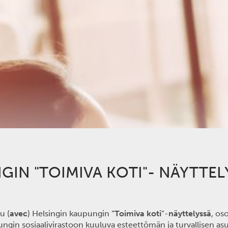
IN "TOIMIVA KOTI"- NÄYTTELY
lu (
avec
) Helsingin kaupungin ”
Toimiva koti
”-
näyttelyssä
, os
ungin sosiaalivirastoon kuuluva esteettömän ja turvallisen asum