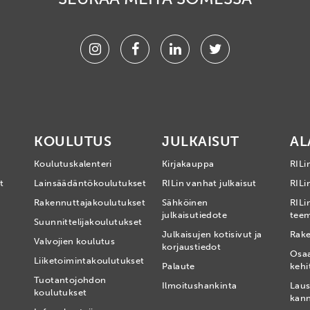
Instagram
Facebook
Linkedin
Twitter
KOULUTUS
JULKAISUT
AL
Koulutuskalenteri
Kirjakauppa
RILi
t
Lainsäädäntökoulutukset
RILin vanhat julkaisut
RILin
Rakennuttajakoulutukset
Sähköinen
RILi
julkaisutiedote
tee
Suunnittelijakoulutukset
Julkaisujen kotisivut ja
Rake
Valvojien koulutus
korjaustiedot
Osa
Liiketoimintakoulutukset
Palaute
kehi
Tuotantojohdon
Ilmoitushankinta
Laus
koulutukset
kan