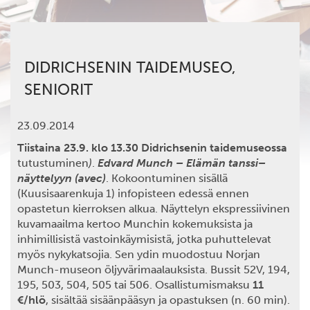
DIDRICHSENIN TAIDEMUSEO,
SENIORIT
23.09.2014
Tiistaina 23.9. klo 13.30 Didrichsenin taidemuseossa
tutustuminen
)
.
Edvard Munch – Elämän tanssi–
näyttelyyn (avec)
.
Kokoontuminen sisällä
(Kuusisaarenkuja 1) infopisteen edessä ennen
opastetun kierroksen alkua. Näyttelyn ekspressiivinen
kuvamaailma kertoo Munchin kokemuksista ja
inhimillisistä vastoinkäymisistä, jotka puhuttelevat
myös nykykatsojia. Sen ydin muodostuu Norjan
Munch-museon öljyvärimaalauksista. Bussit 52V, 194,
195, 503, 504, 505 tai 506. Osallistumismaksu
11
€/hlö
, sisältää sisäänpääsyn ja opastuksen (n. 60 min).