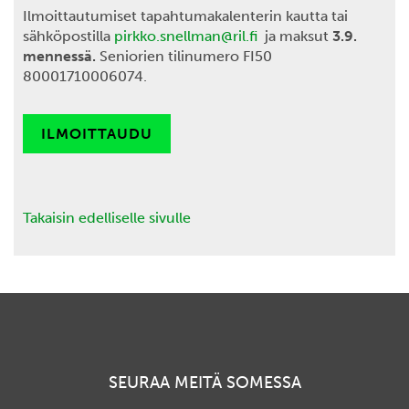
Ilmoittautumiset tapahtumakalenterin kautta tai
sähköpostilla
pirkko.snellman@ril.fi
ja maksut
3.9.
mennessä.
Seniorien tilinumero FI50
80001710006074.
ILMOITTAUDU
Takaisin edelliselle sivulle
SEURAA MEITÄ SOMESSA