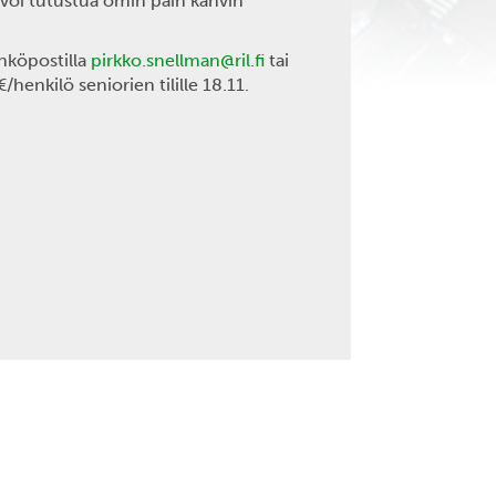
 voi tutustua omin päin kahvin
hköpostilla
pirkko.snellman@ril.fi
tai
enkilö seniorien tilille 18.11.