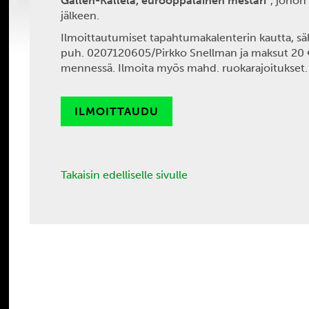
Gallen-Kallela, eurooppalainen mestari”
, johon
jälkeen.
Ilmoittautumiset tapahtumakalenterin kautta, sä
puh. 0207120605/Pirkko Snellman ja maksut 20 €/h
mennessä. Ilmoita myös mahd. ruokarajoitukset.
ILMOITTAUDU
Takaisin edelliselle sivulle