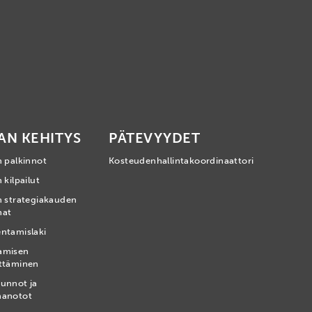
AN KEHITYS
PÄTEVYYDET
n palkinnot
Kosteudenhallintakoordinaattori
 kilpailut
n strategiakauden
mat
ntamislaki
amisen
ttäminen
unnot ja
nanotot