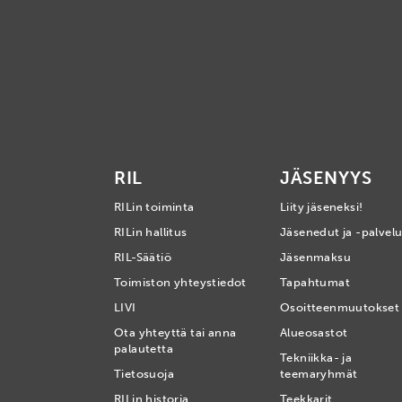
RIL
JÄSENYYS
RILin toiminta
Liity jäseneksi!
RILin hallitus
Jäsenedut ja -palvelu
RIL-Säätiö
Jäsenmaksu
Toimiston yhteystiedot
Tapahtumat
LIVI
Osoitteenmuutokset
Ota yhteyttä tai anna
Alueosastot
palautetta
Tekniikka- ja
Tietosuoja
teemaryhmät
RILin historia
Teekkarit