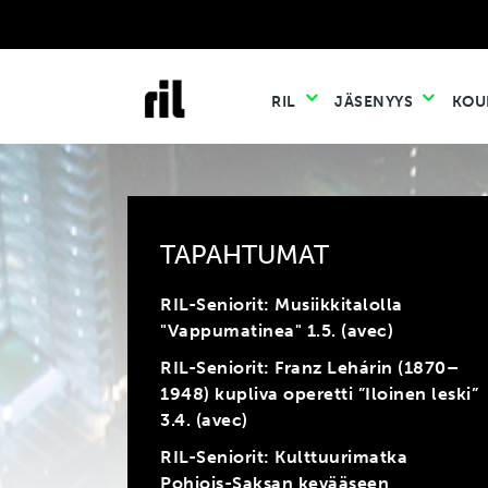
RIL
JÄSENYYS
KOU
TAPAHTUMAT
RIL-Seniorit: Musiikkitalolla
"Vappumatinea" 1.5. (avec)
RIL-Seniorit: Franz Lehárin (1870–
1948) kupliva operetti ”Iloinen leski”
3.4. (avec)
RIL-Seniorit: Kulttuurimatka
Pohjois-Saksan kevääseen