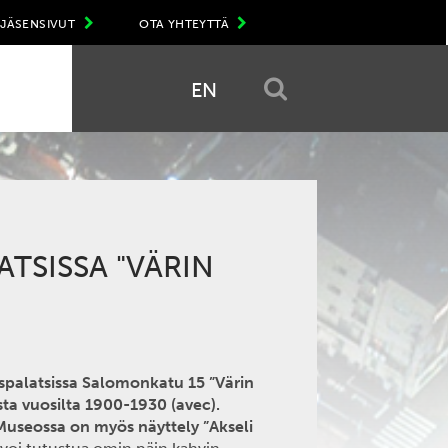
JÄSENSIVUT
OTA YHTEYTTÄ
EN
TSISSA "VÄRIN
ispalatsissa Salomonkatu 15 ”Värin
ta vuosilta 1900-1930 (avec).
Museossa on myös näyttely ”Akseli