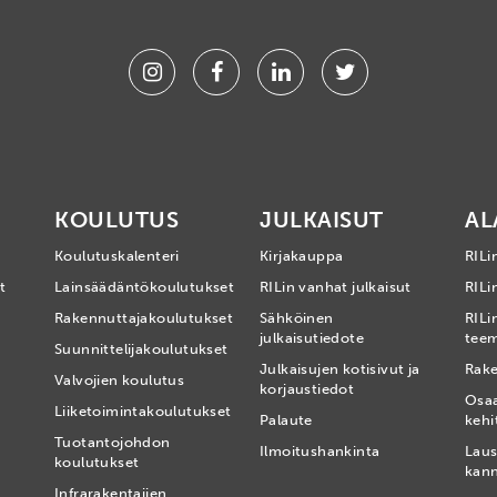
Instagram
Facebook
Linkedin
Twitter
KOULUTUS
JULKAISUT
AL
Koulutuskalenteri
Kirjakauppa
RILi
t
Lainsäädäntökoulutukset
RILin vanhat julkaisut
RILin
Rakennuttajakoulutukset
Sähköinen
RILi
julkaisutiedote
tee
Suunnittelijakoulutukset
Julkaisujen kotisivut ja
Rake
Valvojien koulutus
korjaustiedot
Osa
Liiketoimintakoulutukset
Palaute
kehi
Tuotantojohdon
Ilmoitushankinta
Laus
koulutukset
kan
Infrarakentajien