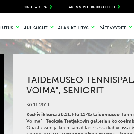
KIRJAKAUPPA
RAKENNUSTEKNIIKKALEHTI
LUTUS
JULKAISUT
ALAN KEHITYS
PÄTEVYYDET
TAIDEMUSEO TENNISPALA
VOIMA", SENIORIT
30.11.2011
Keskiviikkona 30.11. klo 11.45 taidemuseo Tenn
Voima”- Teoksia Tretjakovin gallerian kokoelmis
Opastuksen jälkeen kahvit läheisessä kahvilassa.