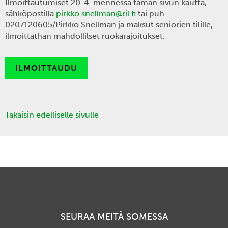
Ilmoittautumiset 20 .4. mennessä tämän sivun kautta,
sähköpostilla
pirkko.snellman@ril.fi
tai puh.
0207120605/Pirkko Snellman ja maksut seniorien tilille,
ilmoittathan mahdollilset ruokarajoitukset.
ILMOITTAUDU
Takaisin edelliselle sivulle
SEURAA MEITÄ SOMESSA