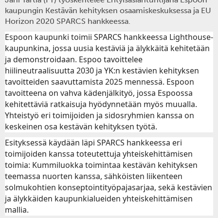
kaupungin Kestävän kehityksen osaamiskeskuksessa ja EU
Horizon 2020 SPARCS hankkeessa.
Espoon kaupunki toimii SPARCS hankkeessa Lighthouse-
kaupunkina, jossa uusia kestäviä ja älykkäitä kehitetään
ja demonstroidaan. Espoo tavoittelee
hiilineutraalisuutta 2030 ja YK:n kestävien kehityksen
tavoitteiden saavuttamista 2025 mennessä. Espoon
tavoitteena on vahva kädenjälkityö, jossa Espoossa
kehitettäviä ratkaisuja hyödynnetään myös muualla.
Yhteistyö eri toimijoiden ja sidosryhmien kanssa on
keskeinen osa kestävän kehityksen työtä.
Esityksessä käydään läpi SPARCS hankkeessa eri
toimijoiden kanssa toteutettuja yhteiskehittämisen
toimia: Kummiluokka toimintaa kestävän kehityksen
teemassa nuorten kanssa, sähköisten liikenteen
solmukohtien konseptointityöpajasarjaa, sekä kestävien
ja älykkäiden kaupunkialueiden yhteiskehittämisen
mallia.