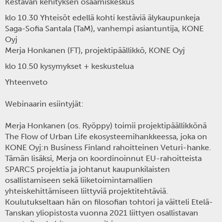
Kestävän kehityksen osaamiskeskus
klo 10.30
Yhteisöt edellä kohti kestäviä älykaupunkeja
Saga-Sofia Santala
(TaM), vanhempi asiantuntija, KONE
Oyj
Merja Honkanen
(FT), projektipäällikkö, KONE Oyj
klo 10.50 kysymykset + keskustelua
Yhteenveto
Webinaarin esiintyjät:
Merja Honkanen
(os. Ryöppy) toimii projektipäällikkönä
The Flow of Urban Life ekosysteemihankkeessa, joka on
KONE Oyj:n Business Finland rahoitteinen Veturi-hanke.
Tämän lisäksi, Merja on koordinoinnut EU-rahoitteista
SPARCS projektia ja johtanut kaupunkilaisten
osallistamiseen sekä liiketoimintamallien
yhteiskehittämiseen liittyviä projektitehtäviä.
Koulutukseltaan hän on filosofian tohtori ja väitteli Etelä-
Tanskan yliopistosta vuonna 2021 liittyen osallistavan