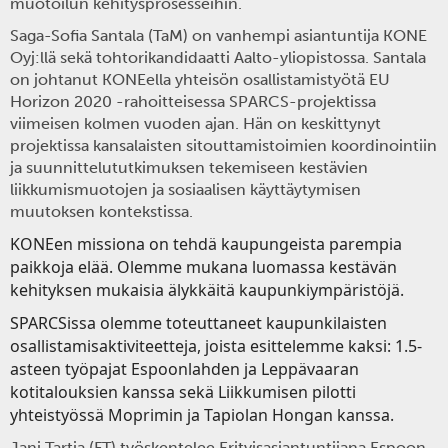
muotoilun kehitysprosesseihin.
Saga-Sofia Santala
(TaM) on vanhempi asiantuntija KONE
Oyj:llä sekä tohtorikandidaatti Aalto-yliopistossa. Santala
on johtanut KONEella yhteisön osallistamistyötä EU
Horizon 2020 -rahoitteisessa SPARCS-projektissa
viimeisen kolmen vuoden ajan. Hän on keskittynyt
projektissa kansalaisten sitouttamistoimien koordinointiin
ja suunnittelututkimuksen tekemiseen kestävien
liikkumismuotojen ja sosiaalisen käyttäytymisen
muutoksen kontekstissa.
KONEen missiona on tehdä kaupungeista parempia
paikkoja elää. Olemme mukana luomassa kestävän
kehityksen mukaisia älykkäitä kaupunkiympäristöjä.
SPARCSissa olemme toteuttaneet kaupunkilaisten
osallistamisaktiviteetteja, joista esittelemme kaksi: 1.5-
asteen työpajat Espoonlahden ja Leppävaaran
kotitalouksien kanssa sekä Liikkumisen pilotti
yhteistyössä Moprimin ja Tapiolan Hongan kanssa.
Jani Tartia
(FT) työskentelee Erityisasiantuntijana Espoon