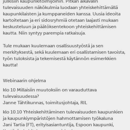
julkisiin kaupunkitoimijoihin. Pitkän aikavälin
tulevaisuuden näkökulmia luodaan yhteiskehittämällä
kaupunkilaisten ja kumppaneiden kanssa. Uusia ideoita
kartoitetaan ja eri sidosryhmiä otetaan laajasti mukaan
keskusteluun ja päätöksentekoon yhteiskehittämisen
kautta. Niin syntyy parempia ratkaisuja.
Tule mukaan kuulemaan osallisuustyöstä ja sen
merkityksestä, sekä kuulemaan eri osallistamisen tavoista,
työn tuloksista ja tekemisestä käytännön esimerkkien
kautta!
Webinaarin ohjelma
klo 10
Millaisiin muutoksiin on varauduttava
tulevaisuudessa?
Janne Tähtikunnas
, toimitusjohtaja, RIL
klo 10.10
Yhteiskehittäminen tulevaisuuden kaupunkien
ja kaupunkiympäristöjen hahmottamisen työkaluna
Jani Tartia
(FT), erityisasiantuntija, Espoon kaupunki,