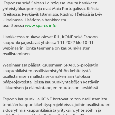
Espoossa sekä Saksan Leipzigissa. Muita hankkeen
yhteistyökaupunkeja ovat Maia Portugalissa, Kifissia
Kreikassa, Reykjavik Islannissa, Kladno Tšekissä ja Lviv
Ukrainassa. Lisätietoja hankkeesta
osoitteessa
www.sparcs.info
Hankkeessa mukava olevat
RIL
,
KONE
sekä
Espoon
kaupunki
järjestävät yhdessä 1.11.2022 klo 10-11
webinaarin, jonka teemana on kaupunkilaisten
osallistaminen.
Webinaarissa pääset kuulemaan SPARCS-projektin
kaupunkilaisten osallistamistyöhön kehitetystä
osallistamisen mallista sekä näkemään tuloksia
pääprojekteista, joissa kaupunkiyhteisöjen kestävän
liikkumisen ja elämäntapojen muutos on keskiössä.
Espoon kaupunki ja KONE kertovat miten osallistamista
tehdään kaupunkikehitysprojekteissa, joihin osallistuu eri
sidosryhmiä kaupunkilaisista yrityksiin, yhteisöihin ja