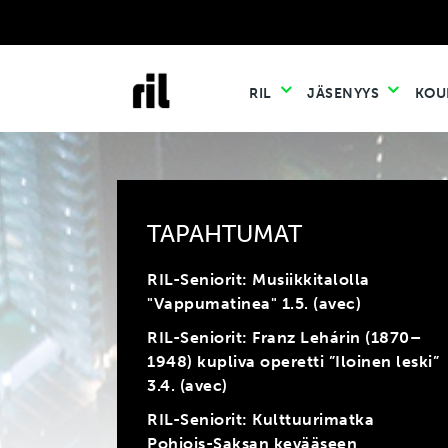
RIL
JÄSENYYS
KOU
TAPAHTUMAT
RIL-Seniorit: Musiikkitalolla
"Vappumatinea" 1.5. (avec)
RIL-Seniorit: Franz Lehárin (1870–
1948) kupliva operetti ”Iloinen leski”
3.4. (avec)
RIL-Seniorit: Kulttuurimatka
Pohjois-Saksan kevääseen