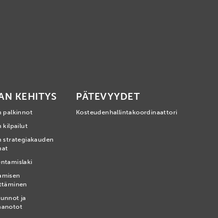
AN KEHITYS
PÄTEVYYDET
n palkinnot
Kosteudenhallintakoordinaattori
 kilpailut
n strategiakauden
mat
ntamislaki
amisen
ttäminen
unnot ja
nanotot