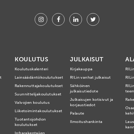
Instagram
Facebook
Linkedin
Twitter
KOULUTUS
JULKAISUT
AL
Koulutuskalenteri
Kirjakauppa
RILi
t
Lainsäädäntökoulutukset
RILin vanhat julkaisut
RILin
Rakennuttajakoulutukset
Sähköinen
RILi
julkaisutiedote
tee
Suunnittelijakoulutukset
Julkaisujen kotisivut ja
Rake
Valvojien koulutus
korjaustiedot
Osa
Liiketoimintakoulutukset
Palaute
kehi
Tuotantojohdon
Ilmoitushankinta
Laus
koulutukset
kan
Infrarakentajien