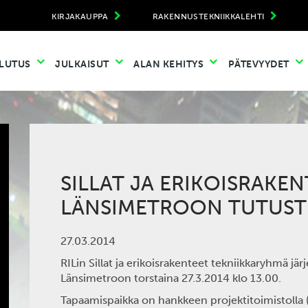
KIRJAKAUPPA
RAKENNUSTEKNIIKKALEHTI
LUTUS
JULKAISUT
ALAN KEHITYS
PÄTEVYYDET
SILLAT JA ERIKOISRAKEN
LÄNSIMETROON TUTUS
27.03.2014
RILin Sillat ja erikoisrakenteet tekniikkaryhmä jä
Länsimetroon torstaina 27.3.2014 klo 13.00.
Tapaamispaikka on hankkeen projektitoimistolla (T