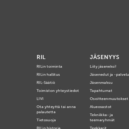
RIL
JÄSENYYS
RILin toiminta
Liity jäseneksi!
RILin hallitus
Jäsenedut ja -palvelu
RIL-Säätiö
Jäsenmaksu
Toimiston yhteystiedot
Tapahtumat
LIVI
Osoitteenmuutokset
Ota yhteyttä tai anna
Alueosastot
palautetta
Tekniikka- ja
Tietosuoja
teemaryhmät
RILin historia
Teekkarit