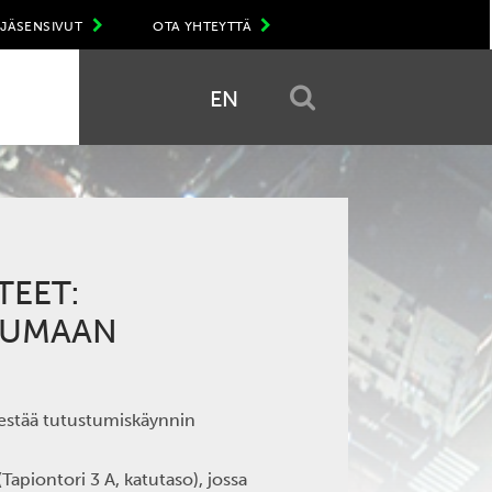
JÄSENSIVUT
OTA YHTEYTTÄ
EN
TEET:
TUMAAN
rjestää tutustumiskäynnin
apiontori 3 A, katutaso), jossa