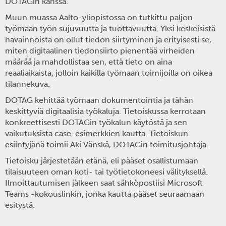
DOTAGin kanssa.
Muun muassa Aalto-yliopistossa on tutkittu paljon
työmaan työn sujuvuutta ja tuottavuutta. Yksi keskeisistä
havainnoista on ollut tiedon siirtyminen ja erityisesti se,
miten digitaalinen tiedonsiirto pienentää virheiden
määrää ja mahdollistaa sen, että tieto on aina
reaaliaikaista, jolloin kaikilla työmaan toimijoilla on oikea
tilannekuva.
DOTAG kehittää työmaan dokumentointia ja tähän
keskittyviä digitaalisia työkaluja. Tietoiskussa kerrotaan
konkreettisesti DOTAGin työkalun käytöstä ja sen
vaikutuksista case-esimerkkien kautta. Tietoiskun
esiintyjänä toimii
Aki Vänskä
, DOTAGin toimitusjohtaja.
Tietoisku järjestetään etänä, eli pääset osallistumaan
tilaisuuteen oman koti- tai työtietokoneesi välityksellä.
Ilmoittautumisen jälkeen saat sähköpostiisi Microsoft
Teams -kokouslinkin, jonka kautta pääset seuraamaan
esitystä.