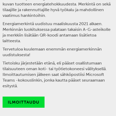
kuvan tuotteen energiatehokkuudesta. Merkintä on sekä
tilaajille ja rakennuttajille hyvä työkalu ja mahdollinen
vaatimus hankintoihin.
Energiamerkintä uudistuu maaliskuusta 2021 alkaen.
Merkinnän luokituksessa palataan takaisin A-G-asteikolle
ja merkkiin lisätään QR-koodi antamaan lisätietoa
laitteesta.
Tervetuloa kuulemaan enemmän energiamerkinnän
uudistuksesta!
Tietoisku järjestetään etänä, eli pääset osallistumaan
tilaisuuteen oman koti- tai työtietokoneesi välityksellä.
Ilmoittautumisen jälkeen saat sähköpostiisi Microsoft
Teams -kokouslinkin, jonka kautta pääset seuraamaan
esitystä.
ILMOITTAUDU