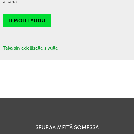
aikana.
ILMOITTAUDU
Takaisin edelliselle sivulle
SEURAA MEITÄ SOMESSA