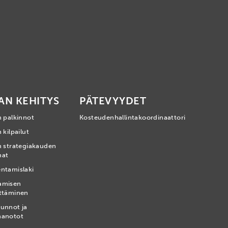
AN KEHITYS
PÄTEVYYDET
n palkinnot
Kosteudenhallintakoordinaattori
 kilpailut
n strategiakauden
mat
ntamislaki
amisen
ttäminen
unnot ja
nanotot