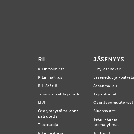
RIL
JÄSENYYS
RILin toiminta
Liity jäseneksi!
RILin hallitus
Jäsenedut ja -palvelu
RIL-Säätiö
Jäsenmaksu
Toimiston yhteystiedot
Tapahtumat
LIVI
Osoitteenmuutokset
Ota yhteyttä tai anna
Alueosastot
palautetta
Tekniikka- ja
Tietosuoja
teemaryhmät
RILin historia
Teekkarit