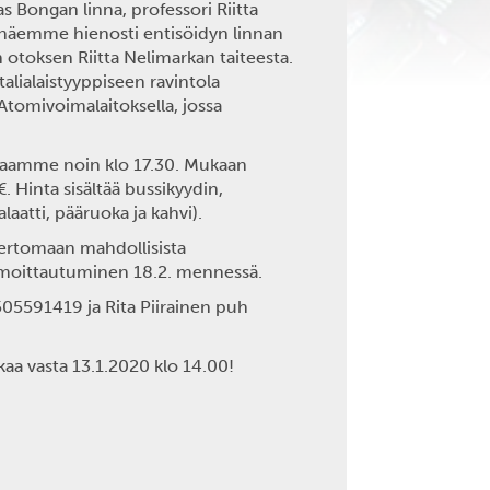
s Bongan linna, professori
Riitta
lla näemme hienosti entisöidyn linnan
n otoksen Riitta Nelimarkan taiteesta.
alialaistyyppiseen ravintola
Atomivoimalaitoksella, jossa
alaamme noin klo 17.30. Mukaan
 Hinta sisältää bussikyydin,
aatti, pääruoka ja kahvi).
ertomaan mahdollisista
Ilmoittautuminen 18.2. mennessä.
05591419 ja
Rita Piirainen
puh
a vasta 13.1.2020 klo 14.00!