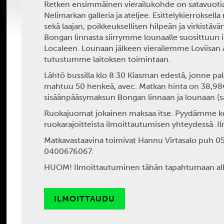
Retken ensimmäinen vierailukohde on satavuotia
Nelimarkan
galleria ja ateljee. Esittelykierrokse
sekä laajan, poikkeuksellisen hilpeän ja virkistävä
Bongan linnasta siirrymme lounaalle suosittuun it
Localeen. Lounaan jälkeen vierailemme Loviisan 
tutustumme laitoksen toimintaan.
Lähtö bussilla klo 8.30 Kiasman edestä, jonne p
mahtuu 50 henkeä, avec. Matkan hinta on 38,98€.
sisäänpääsymaksun Bongan linnaan ja lounaan (sal
Ruokajuomat jokainen maksaa itse. Pyydämme k
ruokarajoitteista ilmoittautumisen yhteydessä. 
Matkavastaavina toimivat
Hannu Virtasalo
puh 05
0400676067.
HUOM! Ilmoittautuminen tähän tapahtumaan alka
ILMOITTAUDU