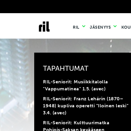
RIL
JÄSENYYS
KOU
TAPAHTUMAT
RIL-Seniorit: Musiikkitalolla
"Vappumatinea" 1.5. (avec)
RIL-Seniorit: Franz Lehárin (1870–
1948) kupliva operetti ”Iloinen leski”
3.4. (avec)
RIL-Seniorit: Kulttuurimatka
Pohjois-Saksan kevääseen