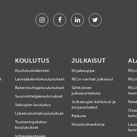
Instagram
Facebook
Linkedin
Twitter
KOULUTUS
JULKAISUT
AL
Koulutuskalenteri
Kirjakauppa
RILi
t
Lainsäädäntökoulutukset
RILin vanhat julkaisut
RILin
Rakennuttajakoulutukset
Sähköinen
RILi
julkaisutiedote
tee
Suunnittelijakoulutukset
Julkaisujen kotisivut ja
Rake
Valvojien koulutus
korjaustiedot
Osa
Liiketoimintakoulutukset
Palaute
kehi
Tuotantojohdon
Ilmoitushankinta
Laus
koulutukset
kan
Infrarakentajien