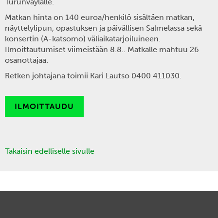
Turunväylälle.
Matkan hinta on 140 euroa/henkilö
sisältäen matkan,
näyttelylipun, opastuksen ja päivällisen Salmelassa sekä
konsertin (A-katsomo) väliaikatarjoiluineen.
Ilmoittautumiset viimeistään 8.8.
. Matkalle mahtuu
26
osanottajaa
.
Retken johtajana toimii Kari Lautso 0400 411030.
ILMOITTAUDU
Takaisin edelliselle sivulle