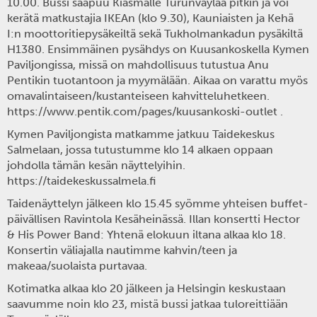
10.00
. Bussi saapuu Kiasmalle Turunväylää pitkin ja voi
kerätä matkustajia IKEAn (klo 9.30), Kauniaisten ja Kehä
I:n moottoritiepysäkeiltä sekä Tukholmankadun pysäkiltä
H1380. Ensimmäinen pysähdys on Kuusankoskella
Kymen
Paviljongissa
, missä on mahdollisuus tutustua
Anu
Pentikin tuotantoon
ja myymälään. Aikaa on varattu myös
omavalintaiseen/kustanteiseen kahvitteluhetkeen.
https://www.pentik.com/pages/kuusankoski-outlet .
Kymen Paviljongista matkamme jatkuu
Taidekeskus
Salmelaan,
jossa tutustumme klo 14 alkaen oppaan
johdolla tämän kesän näyttelyihin.
https://taidekeskussalmela.fi
Taidenäyttelyn jälkeen klo 15.45 syömme yhteisen buffet-
päivällisen Ravintola Kesäheinässä. Illan konsertti
Hector
& His Power Band: Yhtenä elokuun iltana
alkaa klo 18.
Konsertin väliajalla nautimme kahvin/teen ja
makeaa/suolaista purtavaa.
Kotimatka alkaa klo 20 jälkeen ja Helsingin keskustaan
saavumme noin klo 23, mistä bussi jatkaa tuloreittiään