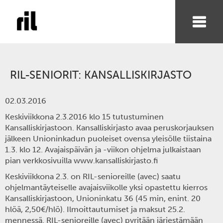
RIL-SENIORIT: KANSALLISKIRJASTO
02.03.2016
Keskiviikkona 2.3.2016
klo 15 tutustuminen
Kansalliskirjastoon.
Kansalliskirjasto avaa peruskorjauksen
jälkeen Unioninkadun puoleiset ovensa yleisölle tiistaina
1.3. klo 12. Avajaispäivän ja -viikon ohjelma julkaistaan
pian verkkosivuilla www.kansalliskirjasto.fi
Keskiviikkona 2.3. on RIL-senioreille (avec) saatu
ohjelmantäyteiselle avajaisviikolle yksi opastettu kierros
Kansalliskirjastoon, Unioninkatu 36 (45 min, enint. 20
hlöä, 2,50€/hlö).
Ilmoittautumiset
ja maksut
25.2.
mennessä. RIL-senioreille (avec) pyritään järjestämään