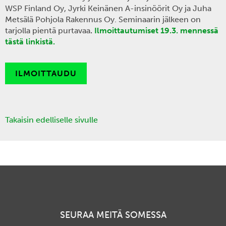
WSP Finland Oy, Jyrki Keinänen A-insinöörit Oy ja Juha
Metsälä Pohjola Rakennus Oy. Seminaarin jälkeen on
tarjolla pientä purtavaa
.
Ilmoittautumiset 19.3. mennessä
tästä linkistä.
ILMOITTAUDU
Takaisin edelliselle sivulle
SEURAA MEITÄ SOMESSA