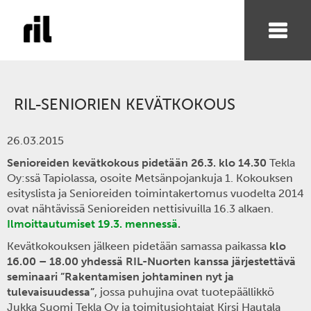
RIL-SENIORIEN KEVÄTKOKOUS
26.03.2015
Senioreiden kevätkokous pidetään 26.3. klo 14.30
Tekla
Oy:ssä Tapiolassa, osoite Metsänpojankuja 1. Kokouksen
esityslista ja Senioreiden toimintakertomus vuodelta 2014
ovat nähtävissä Senioreiden nettisivuilla 16.3 alkaen.
Ilmoittautumiset 19.3. mennessä
.
Kevätkokouksen jälkeen pidetään samassa paikassa
klo
16.00 – 18.00 yhdessä RIL-Nuorten kanssa järjestettävä
seminaari ”Rakentamisen
johtaminen nyt ja
tulevaisuudessa”
, jossa puhujina ovat tuotepäällikkö
Jukka Suomi Tekla Oy ja toimitusjohtajat Kirsi Hautala