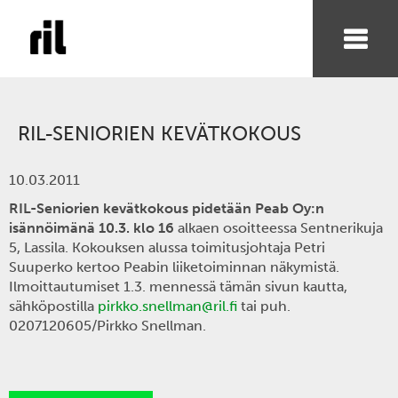
RIL-SENIORIEN KEVÄTKOKOUS
10.03.2011
RIL-Seniorien kevätkokous pidetään Peab Oy:n
isännöimänä 10.3. klo 16
alkaen osoitteessa Sentnerikuja
5, Lassila. Kokouksen alussa toimitusjohtaja Petri
Suuperko kertoo Peabin liiketoiminnan näkymistä.
Ilmoittautumiset 1.3. mennessä tämän sivun kautta,
sähköpostilla
pirkko.snellman@ril.fi
tai puh.
0207120605/Pirkko Snellman.