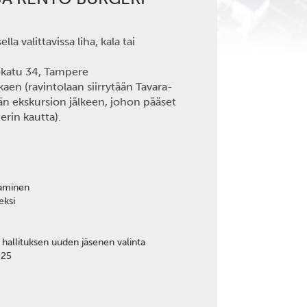
isella valittavissa liha, kala tai
okatu 34, Tampere
kaen (ravintolaan siirrytään Tavara-
n ekskursion jälkeen, johon pääset
rin kautta).
eaminen
eksi
 hallituksen uuden jäsenen valinta
025