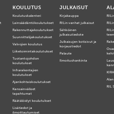
KOULUTUS
JULKAISUT
AL
Koulutuskalenteri
Kirjakauppa
RILi
t
Lainsäädäntökoulutukset
RILin vanhat julkaisut
RILin
Rakennuttajakoulutukset
Sähköinen
RILi
julkaisutiedote
tee
Suunnittelijakoulutukset
Julkaisujen kotisivut ja
Rake
Valvojien koulutus
korjaustiedot
Osa
Liiketoimintakoulutukset
Palaute
kehi
Tuotantojohdon
Ilmoitushankinta
Laus
koulutukset
kan
Infrarakentajien
KIRA
koulutukset
Alan
Ajankohtaiskoulutukset
RIL 
Kansainväliset
tapahtumat
t
Räätälöidyt koulutukset
Lisätiedot ja
ilmoittautumiset