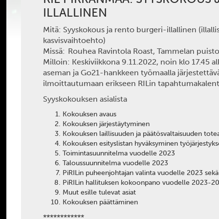
ILLALLINEN
Mitä:
Syyskokous ja rento burgeri-illallinen
(illall
kasvisvaihtoehto)
Missä:
Rouhea Ravintola Roast, Tammelan puist
Milloin:
Keskiviikkona 9.11.2022, noin klo 17.45 al
aseman ja Go21-hankkeen työmaalla järjestettävä
ilmoittautumaan erikseen RILin tapahtumakalente
Syyskokouksen asialista
Kokouksen avaus
Kokouksen järjestäytyminen
Kokouksen laillisuuden ja päätösvaltaisuuden tot
Kokouksen esityslistan hyväksyminen työjärjestyks
Toimintasuunnitelma vuodelle 2023
Taloussuunnitelma vuodelle 2023
PiRILin puheenjohtajan valinta vuodelle 2023 sekä
PiRILin hallituksen kokoonpano vuodelle 2023-2
Muut esille tulevat asiat
Kokouksen päättäminen
************