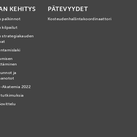
AN KEHITYS
PÄTEVYYDET
n palkinnot
Kosteudenhallintakoordinaattori
 kilpailut
n strategiakauden
mat
ntamislaki
amisen
ttäminen
unnot ja
nanotot
-Akatemia 2022
 tutkimuksia
Sovittelu