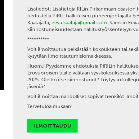
Lisätiedot: Lisätietoja RILin Pirkanmaan osaston 
tiedustella PiRIL-hallituksen puheenjohtajalta Ee
Kaatajalta,
eeva.kaataja@gmail.com
. Samoin Eeval
kiinnostuneisuudestaan hallitustyöskentelyyn vu
**********
Voit ilmoittautua pelkästään kokoukseen tai sekä k
kysytään ilmoittautumislomakkeessa.
Huom.! Pyydämme ehdotuksia PiRILin hallitukseen
Erovuoroisen tilalle valitaan syyskokouksessa yks
2025. Oletko itse kiinnostunut? Löytyykö kollegoist
jäseniä?
Voit ilmoittaa mahdolliset sopivat henkilöt ilmo
Tervetuloa mukaan!
ILMOITTAUDU