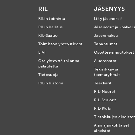
RIL
JÄSENYYS
RILin toiminta
Liity jäseneksi!
RILin hallitus
Jäsenedut ja -palvelu
RIL-Säätiö
Jäsenmaksu
Toimiston yhteystiedot
Tapahtumat
LIVI
Osoitteenmuutokset
Ota yhteyttä tai anna
Alueosastot
palautetta
Tekniikka- ja
Tietosuoja
teemaryhmät
RILin historia
Teekkarit
RIL-Nuoret
RIL-Seniorit
RIL-Klubi
Tietoiskujen aineisto
Alan ajankohtaiset
aineistot