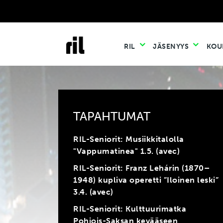
RIL
JÄSENYYS
KOU
TAPAHTUMAT
RIL-Seniorit: Musiikkitalolla
"Vappumatinea" 1.5. (avec)
RIL-Seniorit: Franz Lehárin (1870–
1948) kupliva operetti ”Iloinen leski”
3.4. (avec)
RIL-Seniorit: Kulttuurimatka
Pohjois-Saksan kevääseen