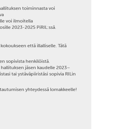
hallituksen toiminnasta voi
va
le voi ilmoitella
osille 2023-2025 PiRIL:ssä.
okoukseen että illalliselle. Tätä
 sopivista henkilöistä.
i hallituksen jäsen kaudelle 2023–
asi tai ystäväpiiristäsi sopivia RILin
ittautumisen yhteydessä lomakkeelle!