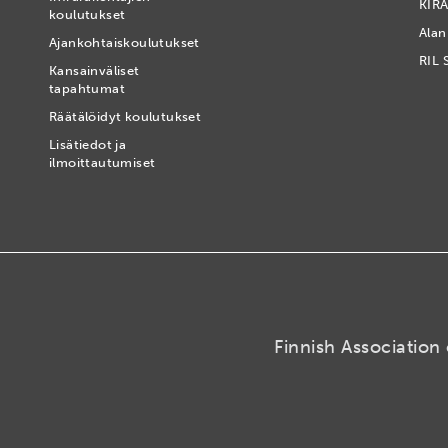
KIRA
koulutukset
Alan
Ajankohtaiskoulutukset
RIL 
Kansainväliset
tapahtumat
t
Räätälöidyt koulutukset
Lisätiedot ja
ilmoittautumiset
Finnish Association 