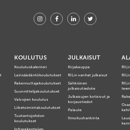
Instagram
Facebook
Linkedin
Twitter
KOULUTUS
JULKAISUT
AL
Koulutuskalenteri
Kirjakauppa
RILi
t
Lainsäädäntökoulutukset
RILin vanhat julkaisut
RILin
Rakennuttajakoulutukset
Sähköinen
RILi
julkaisutiedote
tee
Suunnittelijakoulutukset
Julkaisujen kotisivut ja
Rake
Valvojien koulutus
korjaustiedot
Osa
Liiketoimintakoulutukset
Palaute
kehi
Tuotantojohdon
Ilmoitushankinta
Laus
koulutukset
kan
Infrarakentajien