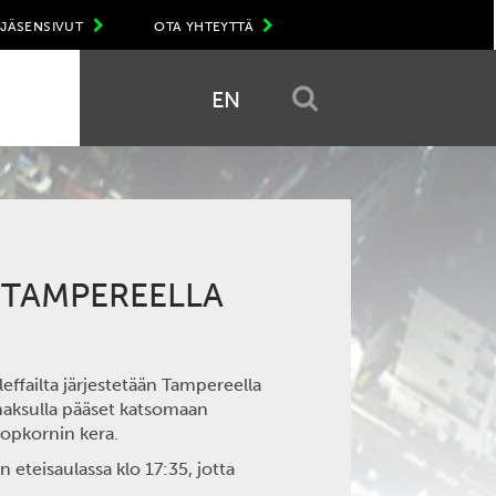
JÄSENSIVUT
OTA YHTEYTTÄ
EN
 TAMPEREELLA
effailta järjestetään Tampereella
maksulla pääset katsomaan
popkornin kera.
 eteisaulassa klo 17:35, jotta