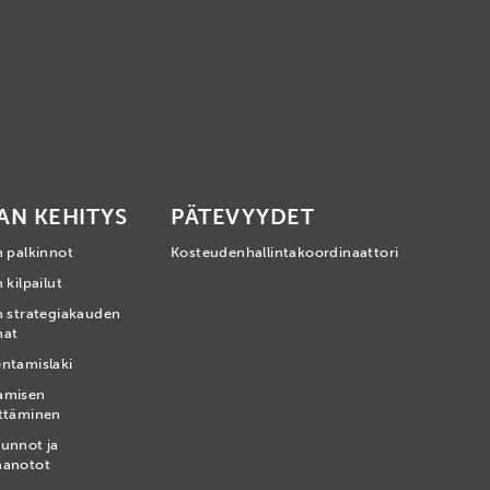
AN KEHITYS
PÄTEVYYDET
n palkinnot
Kosteudenhallintakoordinaattori
 kilpailut
n strategiakauden
mat
ntamislaki
amisen
ttäminen
unnot ja
nanotot