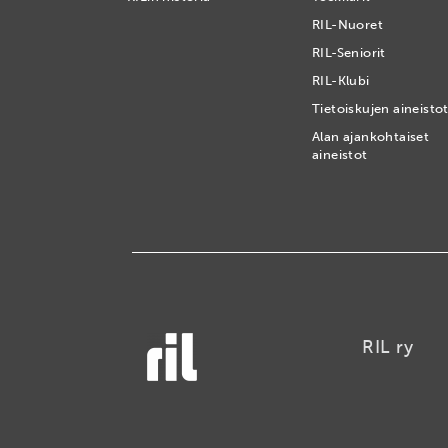
RIL-Nuoret
RIL-Seniorit
RIL-Klubi
Tietoiskujen aineisto
Alan ajankohtaiset
aineistot
RIL ry