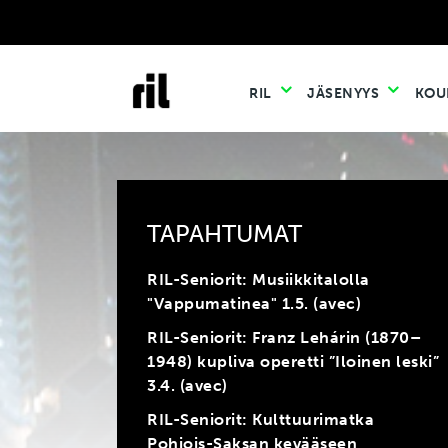
RIL
JÄSENYYS
KOU
TAPAHTUMAT
RIL-Seniorit: Musiikkitalolla
"Vappumatinea" 1.5. (avec)
RIL-Seniorit: Franz Lehárin (1870–
1948) kupliva operetti ”Iloinen leski”
3.4. (avec)
RIL-Seniorit: Kulttuurimatka
Pohjois-Saksan kevääseen