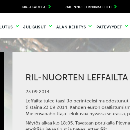
KIRJAKAUPPA
RAKENNUSTEKNIIKKALEHTI
LUTUS
JULKAISUT
ALAN KEHITYS
PÄTEVYYDET
RIL-NUORTEN LEFFAILTA
23.09.2014
Leffailta tulee taas! Jo perinteeksi muodostunut l
tiistaina 23.09.2014. Kahden euron osallistumis
Mielensäpahoittaja- elokuvaa hyvässä seurassa, 
Näytös alkaa klo 18:05. Tavataan porukalla Plevnan
ehditään jakaa liput ja hakea leffaeväät.