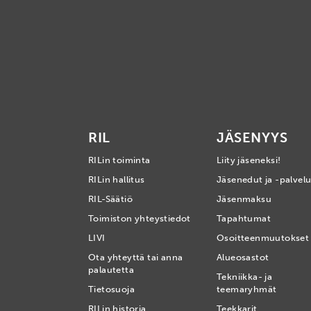
RIL
JÄSENYYS
RILin toiminta
Liity jäseneksi!
RILin hallitus
Jäsenedut ja -palvelu
RIL-Säätiö
Jäsenmaksu
Toimiston yhteystiedot
Tapahtumat
LIVI
Osoitteenmuutokset
Ota yhteyttä tai anna
Alueosastot
palautetta
Tekniikka- ja
Tietosuoja
teemaryhmät
RILin historia
Teekkarit