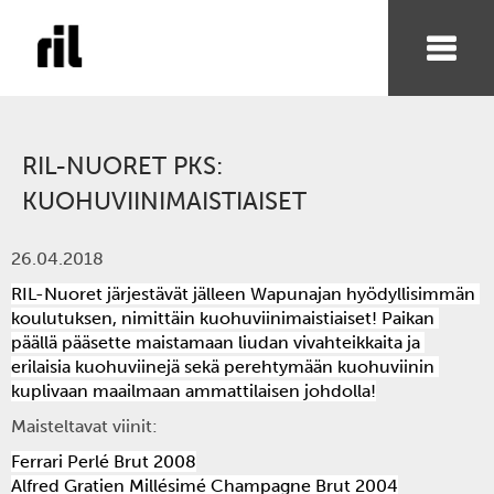
RIL-NUORET PKS:
KUOHUVIINIMAISTIAISET
26.04.2018
RIL-Nuoret järjestävät jälleen Wapunajan hyödyllisimmän 
koulutuksen, nimittäin kuohuviinimaistiaiset! Paikan 
päällä pääsette maistamaan liudan vivahteikkaita ja 
erilaisia kuohuviinejä sekä perehtymään kuohuviinin 
kuplivaan maailmaan ammattilaisen johdolla!
Maisteltavat viinit:
Ferrari Perlé Brut 2008
Alfred Gratien Millésimé Champagne Brut 2004