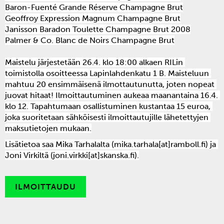
Baron-Fuenté Grande Réserve Champagne Brut
Geoffroy Expression Magnum Champagne Brut
Janisson Baradon Toulette Champagne Brut 2008
Palmer & Co. Blanc de Noirs Champagne Brut
Maistelu järjestetään 26.4. klo 18:00 alkaen RILin 
toimistolla osoitteessa Lapinlahdenkatu 1 B. Maisteluun 
mahtuu 20 ensimmäisenä ilmottautunutta, joten nopeat 
juovat hitaat! Ilmoittautuminen aukeaa maanantaina 16.4. 
klo 12. Tapahtumaan osallistuminen kustantaa 15 euroa, 
joka suoritetaan sähköisesti ilmoittautujille lähetettyjen 
maksutietojen mukaan.
Lisätietoa saa Mika Tarhalalta (mika.tarhala[at]ramboll.fi) ja 
Joni Virkiltä (joni.virkki[at]skanska.fi).
ILMOITTAUDU