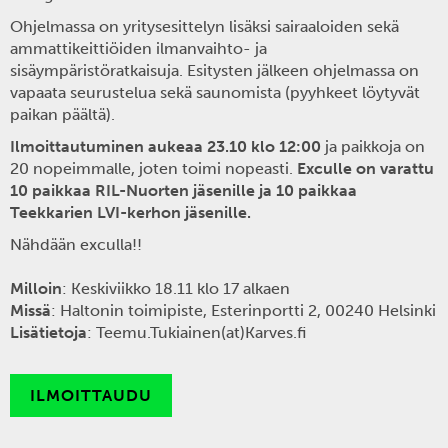
Ohjelmassa on yritysesittelyn lisäksi sairaaloiden sekä
ammattikeittiöiden ilmanvaihto- ja
sisäympäristöratkaisuja. Esitysten jälkeen ohjelmassa on
vapaata seurustelua sekä saunomista (pyyhkeet löytyvät
paikan päältä).
Ilmoittautuminen aukeaa 23.10 klo 12:00
ja paikkoja on
20 nopeimmalle, joten toimi nopeasti.
Exculle on varattu
10 paikkaa RIL-Nuorten jäsenille ja 10 paikkaa
Teekkarien LVI-kerhon jäsenille.
Nähdään exculla!!
Milloin
: Keskiviikko 18.11 klo 17 alkaen
Missä
: Haltonin toimipiste, Esterinportti 2, 00240 Helsinki
Lisätietoja
: Teemu.Tukiainen(at)Karves.fi
ILMOITTAUDU