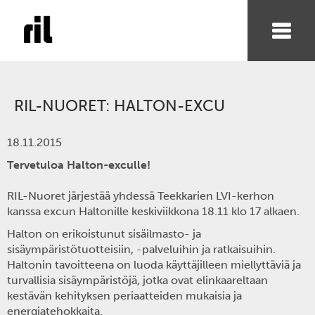
RIL-NUORET: HALTON-EXCU
18.11.2015
Tervetuloa Halton-exculle!
RIL-Nuoret järjestää yhdessä Teekkarien LVI-kerhon
kanssa excun Haltonille keskiviikkona 18.11 klo 17 alkaen.
Halton on erikoistunut sisäilmasto- ja
sisäympäristötuotteisiin, -palveluihin ja ratkaisuihin.
Haltonin tavoitteena on luoda käyttäjilleen miellyttäviä ja
turvallisia sisäympäristöjä, jotka ovat elinkaareltaan
kestävän kehityksen periaatteiden mukaisia ja
energiatehokkaita.