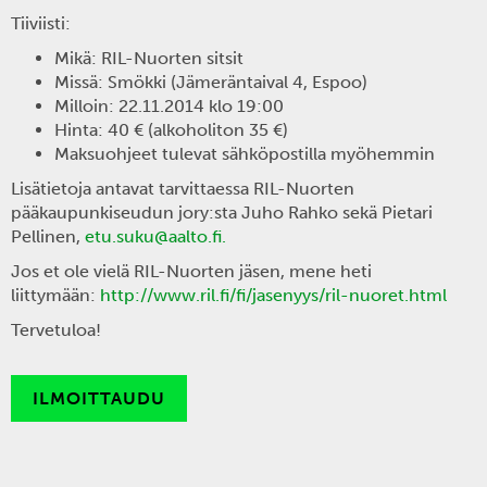
Tiiviisti:
Mikä: RIL-Nuorten sitsit
Missä: Smökki (Jämeräntaival 4, Espoo)
Milloin: 22.11.2014 klo 19:00
Hinta: 40 € (alkoholiton 35 €)
Maksuohjeet tulevat sähköpostilla myöhemmin
Lisätietoja antavat tarvittaessa RIL-Nuorten
pääkaupunkiseudun jory:sta Juho Rahko sekä Pietari
Pellinen,
etu.suku@aalto.fi.
Jos et ole vielä RIL-Nuorten jäsen, mene heti
liittymään:
http://www.ril.fi/fi/jasenyys/ril-nuoret.html
Tervetuloa!
ILMOITTAUDU