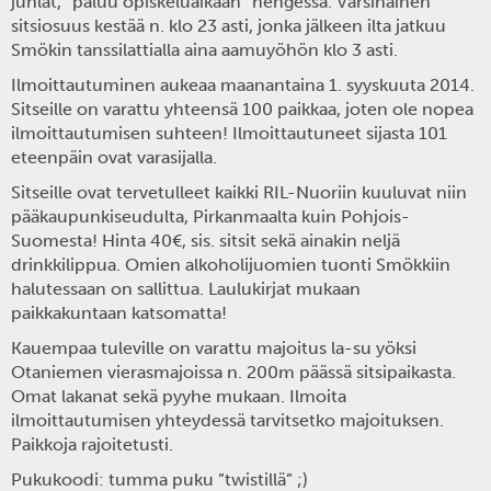
juhlat, ”paluu opiskeluaikaan” hengessä. Varsinainen
sitsiosuus kestää n. klo 23 asti, jonka jälkeen ilta jatkuu
Smökin tanssilattialla aina aamuyöhön klo 3 asti.
Ilmoittautuminen aukeaa maanantaina 1. syyskuuta 2014.
Sitseille on varattu yhteensä 100 paikkaa, joten ole nopea
ilmoittautumisen suhteen! Ilmoittautuneet sijasta 101
eteenpäin ovat varasijalla.
Sitseille ovat tervetulleet kaikki RIL-Nuoriin kuuluvat niin
pääkaupunkiseudulta, Pirkanmaalta kuin Pohjois-
Suomesta! Hinta 40€, sis. sitsit sekä ainakin neljä
drinkkilippua. Omien alkoholijuomien tuonti Smökkiin
halutessaan on sallittua. Laulukirjat mukaan
paikkakuntaan katsomatta!
Kauempaa tuleville on varattu majoitus la-su yöksi
Otaniemen vierasmajoissa n. 200m päässä sitsipaikasta.
Omat lakanat sekä pyyhe mukaan. Ilmoita
ilmoittautumisen yhteydessä tarvitsetko majoituksen.
Paikkoja rajoitetusti.
Pukukoodi: tumma puku ”twistillä” ;)