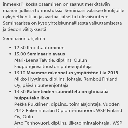
ihmeeksi”, koska osaaminen on saanut merkittävän
määrän julkisia tunnustuksia. Seminaari valaisee kuulijoille
nykyhetken tilan ja avartaa katsetta tulevaisuuteen.
Seminaarissa on kyse yhteiskunnallisesta vaikuttamisesta
ja tiedon välityksestä.
Seminaarin ohjelma
12.30 Ilmoittautuminen
13.00
Seminaarin avaus
Mari-Leena Talvitie, dipl.ins, Oulun
kaupunginvaltuuston puheenjohtaja
13.10
Maamme rakennetun ympäristön tila 2015
Mikko Hyytinen, dipl.ins, johtaja, Ramboll Finland
Oy, päivän puheenjohtaja
13.30
Rakenteiden suunnittelu on globaalia
huipputekniikka
Pekka Pulkkinen, dipl.ins., toimialajohtaja, Vuoden
2012 Rakennusalan Diplomi-insinööri, WSP Finland
Oy, Oulu
Arto Tenhovuori, dipl.ins, liiketoimintajohtaja , WSP