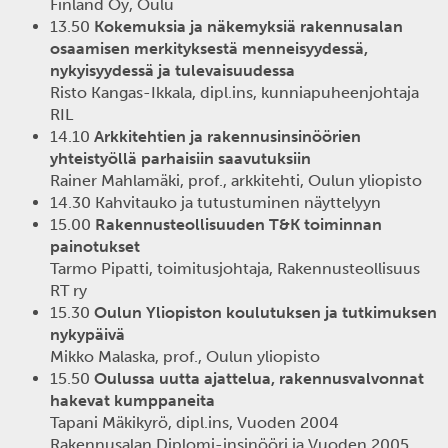
Finland Oy, Oulu
13.50
Kokemuksia ja näkemyksiä rakennusalan
osaamisen merkityksestä menneisyydessä,
nykyisyydessä ja tulevaisuudessa
Risto Kangas-Ikkala, dipl.ins, kunniapuheenjohtaja
RIL
14.10
Arkkitehtien ja rakennusinsinöörien
yhteistyöllä parhaisiin saavutuksiin
Rainer Mahlamäki, prof., arkkitehti, Oulun yliopisto
14.30 Kahvitauko ja tutustuminen näyttelyyn
15.00
Rakennusteollisuuden T&K toiminnan
painotukset
Tarmo Pipatti, toimitusjohtaja, Rakennusteollisuus
RT ry
15.30
Oulun Yliopiston koulutuksen ja tutkimuksen
nykypäivä
Mikko Malaska, prof., Oulun yliopisto
15.50
Oulussa uutta ajattelua, rakennusvalvonnat
hakevat kumppaneita
Tapani Mäkikyrö, dipl.ins, Vuoden 2004
Rakennusalan Diplomi-insinööri ja Vuoden 2005