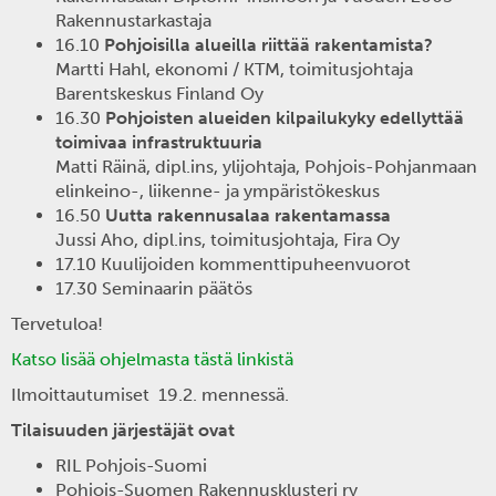
Rakennustarkastaja
16.10
Pohjoisilla alueilla riittää rakentamista?
Martti Hahl, ekonomi / KTM, toimitusjohtaja
Barentskeskus Finland Oy
16.30
Pohjoisten alueiden kilpailukyky edellyttää
toimivaa infrastruktuuria
Matti Räinä, dipl.ins, ylijohtaja, Pohjois-Pohjanmaan
elinkeino-, liikenne- ja ympäristökeskus
16.50
Uutta rakennusalaa rakentamassa
Jussi Aho, dipl.ins, toimitusjohtaja, Fira Oy
17.10 Kuulijoiden kommenttipuheenvuorot
17.30 Seminaarin päätös
Tervetuloa!
Katso lisää ohjelmasta tästä linkistä
Ilmoittautumiset 19.2. mennessä.
Tilaisuuden järjestäjät ovat
RIL Pohjois-Suomi
Pohjois-Suomen Rakennusklusteri ry