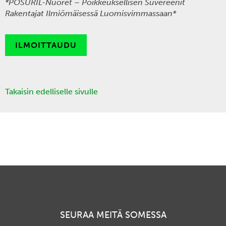
*POSURIL-Nuoret – Poikkeuksellisen Suvereenit
Rakentajat Ilmiömäisessä
Luomisvimmassaan*
ILMOITTAUDU
Takaisin edelliselle sivulle
SEURAA MEITÄ SOMESSA