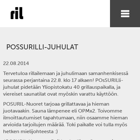
POSSURILLI-JUHULAT
22.08.2014
Tervetuloa rillailemaan ja juhulimaan samanhenkisessä
seurassa perjantaina 22.8. klo 17 alkaen! POsSURILli-
juhulat pidetään Yliopistokatu 40 grillauspaikalla, ja
viereiset saunatilat ovat myöskin varattu käyttöön.
POSURIL-Nuoret tarjoaa grillattavaa ja hieman
juotavaakin. Sauna lämpenee eli OPMx2. Toivomme
ilmoittautumiset tapahtumaan, niin osaamme hieman
arvioida tarjoilujen määrää. Toki paikalle voi tulla myös
hetken mielijohteesta :)