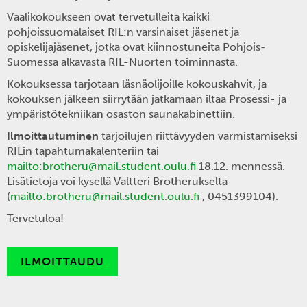
Vaalikokoukseen ovat tervetulleita kaikki
pohjoissuomalaiset RIL:n varsinaiset jäsenet ja
opiskelijajäsenet, jotka ovat kiinnostuneita Pohjois-
Suomessa alkavasta RIL-Nuorten toiminnasta.
Kokouksessa tarjotaan läsnäolijoille kokouskahvit, ja
kokouksen jälkeen siirrytään jatkamaan iltaa Prosessi- ja
ympäristötekniikan osaston saunakabinettiin.
Ilmoittautuminen
tarjoilujen riittävyyden varmistamiseksi
RILin tapahtumakalenteriin tai
mailto:brotheru@mail.student.oulu.fi
18.12. mennessä.
Lisätietoja voi kysellä Valtteri Brotherukselta
(
mailto:brotheru@mail.student.oulu.fi
, 0451399104).
Tervetuloa!
ILMOITTAUDU