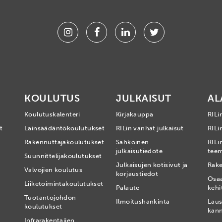
Instagram
Facebook
Linkedin
Twitter
KOULUTUS
JULKAISUT
AL
Koulutuskalenteri
Kirjakauppa
RILi
t
Lainsäädäntökoulutukset
RILin vanhat julkaisut
RILin
Rakennuttajakoulutukset
Sähköinen
RILi
julkaisutiedote
tee
Suunnittelijakoulutukset
Julkaisujen kotisivut ja
Rake
Valvojien koulutus
korjaustiedot
Osa
Liiketoimintakoulutukset
Palaute
kehi
Tuotantojohdon
Ilmoitushankinta
Laus
koulutukset
kan
Infrarakentajien