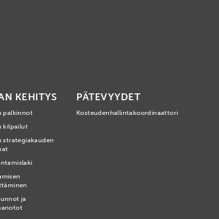
AN KEHITYS
PÄTEVYYDET
n palkinnot
Kosteudenhallintakoordinaattori
 kilpailut
n strategiakauden
mat
ntamislaki
amisen
ttäminen
unnot ja
nanotot