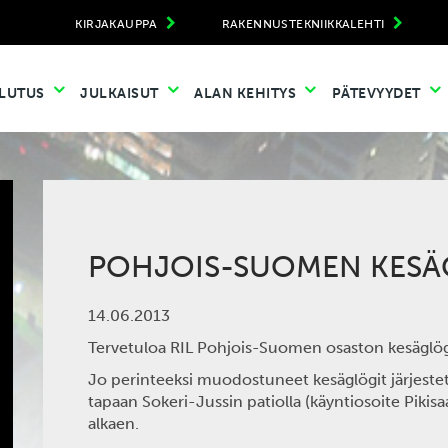
KIRJAKAUPPA
RAKENNUSTEKNIIKKALEHTI
LUTUS
JULKAISUT
ALAN KEHITYS
PÄTEVYYDET
POHJOIS-SUOMEN KESÄ
14.06.2013
Tervetuloa RIL Pohjois-Suomen osaston kesäglöge
Jo perinteeksi muodostuneet kesäglögit järjeste
tapaan Sokeri-Jussin patiolla (käyntiosoite Pikisa
alkaen.