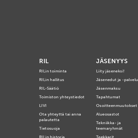
RIL
JÄSENYYS
RILin toiminta
Liity jäseneksi!
RILin hallitus
Jäsenedut ja -palvelu
RIL-Säätiö
Jäsenmaksu
Toimiston yhteystiedot
Tapahtumat
LIVI
Osoitteenmuutokset
Ota yhteyttä tai anna
Alueosastot
palautetta
Tekniikka- ja
Tietosuoja
teemaryhmät
RILin historia
Teekkarit