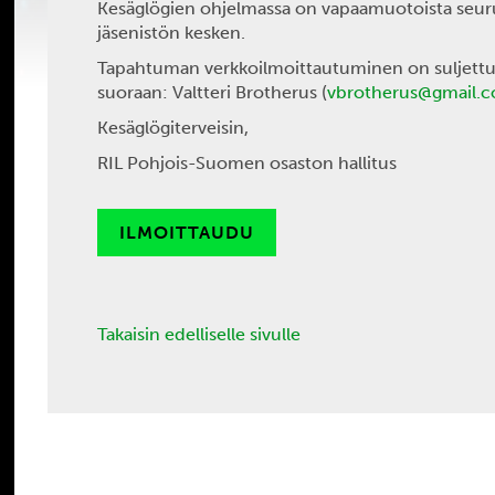
Kesäglögien ohjelmassa on vapaamuotoista seurust
jäsenistön kesken.
Tapahtuman verkkoilmoittautuminen on suljettu. 
suoraan: Valtteri Brotherus (
vbrotherus@gmail.
Kesäglögiterveisin,
RIL Pohjois-Suomen osaston hallitus
ILMOITTAUDU
Takaisin edelliselle sivulle