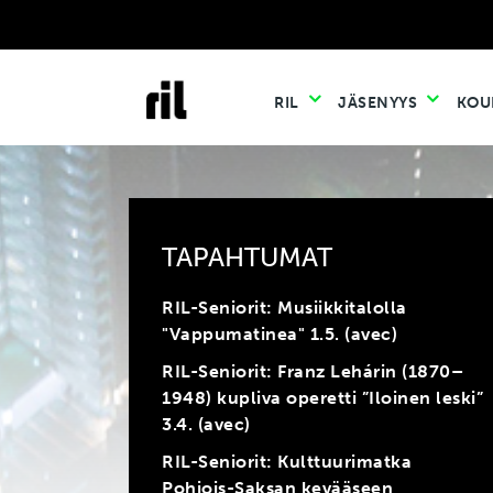
RIL
JÄSENYYS
KOU
TAPAHTUMAT
RIL-Seniorit: Musiikkitalolla
"Vappumatinea" 1.5. (avec)
RIL-Seniorit: Franz Lehárin (1870–
1948) kupliva operetti ”Iloinen leski”
3.4. (avec)
RIL-Seniorit: Kulttuurimatka
Pohjois-Saksan kevääseen