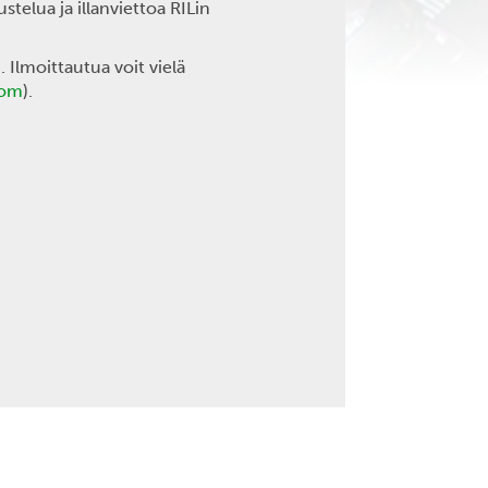
elua ja illanviettoa RILin
Ilmoittautua voit vielä
com
).