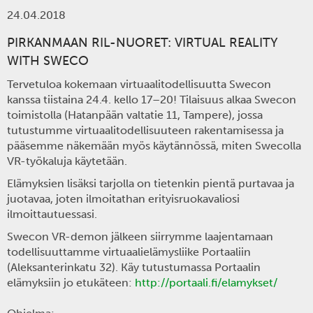
24.04.2018
PIRKANMAAN RIL-NUORET: VIRTUAL REALITY
WITH SWECO
Tervetuloa kokemaan virtuaalitodellisuutta Swecon
kanssa tiistaina 24.4. kello 17–20! Tilaisuus alkaa Swecon
toimistolla (Hatanpään valtatie 11, Tampere), jossa
tutustumme virtuaalitodellisuuteen rakentamisessa ja
pääsemme näkemään myös käytännössä, miten Swecolla
VR-työkaluja käytetään.
Elämyksien lisäksi tarjolla on tietenkin pientä purtavaa ja
juotavaa, joten ilmoitathan erityisruokavaliosi
ilmoittautuessasi.
Swecon VR-demon jälkeen siirrymme laajentamaan
todellisuuttamme virtuaalielämysliike Portaaliin
(Aleksanterinkatu 32). Käy tutustumassa Portaalin
elämyksiin jo etukäteen:
http://portaali.fi/elamykset/