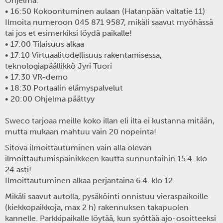
Ohjelma:
• 16:50 Kokoontuminen aulaan (Hatanpään valtatie 11)
Ilmoita numeroon 045 871 9587, mikäli saavut myöhässä
tai jos et esimerkiksi löydä paikalle!
• 17:00 Tilaisuus alkaa
• 17:10 Virtuaalitodellisuus rakentamisessa,
teknologiapäällikkö Jyri Tuori
• 17:30 VR-demo
• 18:30 Portaalin elämyspalvelut
• 20:00 Ohjelma päättyy
Sweco tarjoaa meille koko illan eli ilta ei kustanna mitään,
mutta mukaan mahtuu vain 20 nopeinta!
Sitova ilmoittautuminen vain alla olevan
ilmoittautumispainikkeen kautta sunnuntaihin 15.4. klo
24 asti!
Ilmoittautuminen alkaa perjantaina 6.4. klo 12.
Mikäli saavut autolla, pysäköinti onnistuu vieraspaikoille
(kiekkopaikkoja, max 2 h) rakennuksen takapuolen
kannelle. Parkkipaikalle löytää, kun syöttää ajo-osoitteeksi