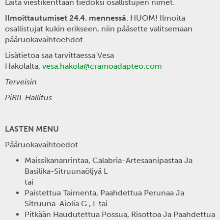
Laita viestikenttään tiedoksi osallistujien nimet.
Ilmoittautumiset 24.4. mennessä
. HUOM! Ilmoita
osallistujat kukin erikseen, niin pääsette valitsemaan
pääruokavaihtoehdot.
Lisätietoa saa tarvittaessa Vesa
Hakolalta,
vesa.hakola@cramoadapteo.com
Terveisin
PiRIL Hallitus
LASTEN MENU
Pääruokavaihtoedot
Maissikananrintaa, Calabria-Artesaanipastaa Ja
Basilika-Sitruunaöljyä L
tai
Paistettua Taimenta, Paahdettua Perunaa Ja
Sitruuna-Aiolia G , L tai
Pitkään Haudutettua Possua, Risottoa Ja Paahdettua