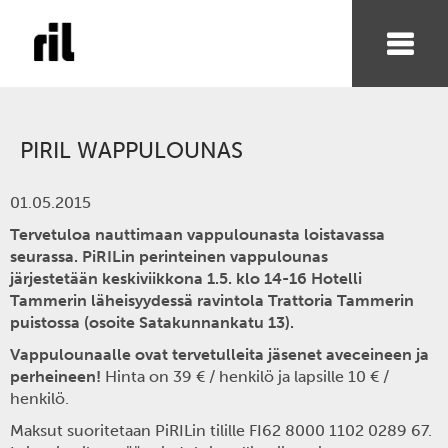
PIRIL WAPPULOUNAS
01.05.2015
Tervetuloa nauttimaan vappulounasta loistavassa
seurassa. PiRILin perinteinen vappulounas
järjestetään keskiviikkona 1.5. klo 14-16 Hotelli
Tammerin läheisyydessä ravintola Trattoria Tammerin
puistossa (osoite Satakunnankatu 13).
Vappulounaalle ovat tervetulleita jäsenet aveceineen ja
perheineen!
Hinta on 39 € / henkilö ja lapsille 10 € /
henkilö.
Maksut suoritetaan PiRILin tilille FI62 8000 1102 0289 67.