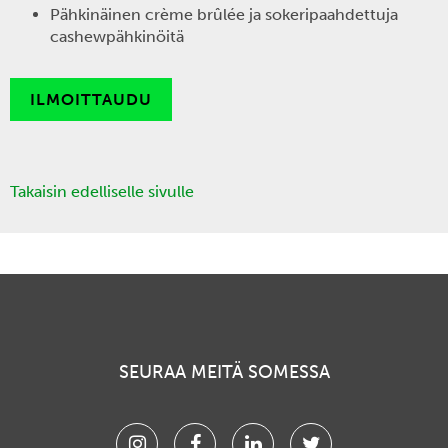
Pähkinäinen crème brûlée ja sokeripaahdettuja
cashewpähkinöitä
ILMOITTAUDU
Takaisin edelliselle sivulle
SEURAA MEITÄ SOMESSA
Instagram
Facebook
Linkedin
Twitter