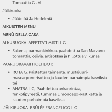
Tomaattia G , Vl
Jälkiruoka
Jäätelöä Ja Hedelmiä
AIKUISTEN MENU
MENÙ DELLA CASA
ALKURUOKA: AFFETTATI MISTI L G
Salamia, parmankinkkua, paahdettua San Marzano -
tomaattia, oliivia, artisokkaa ja hillottua viikunaa
PÄÄRUOKAVAIHTOEHDOT:
ROTA G, Paistettua taimenta, mustajuuri-
mascarponerisottoa ja kauden parhaimpia kasviksia
tai
ANATRA L G, Paahdettua ankanrintaa,
fenkolipyreetä, tummaa Limoncello-kastiketta ja
kauden parhaimpia kasviksia
JÄLKIRUOKA: BRÛLÉE FRANGELICO L G