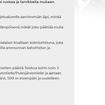
i ruokaa ja tarvikkeita mukaan.
jelualueella aarnimetsän läpi, minkä
 lämpöisenä mikäli joku päättää mulia
laiset kisaillaan kolmiotteluna, joka
soilla ammunnan kahvittelun ja
ennetien päästä Teiskoa kohti noin 3
ventielle/Pulesjärventielle ja ajetaan
järvi, 500 m eteenpäin ja uudelleen