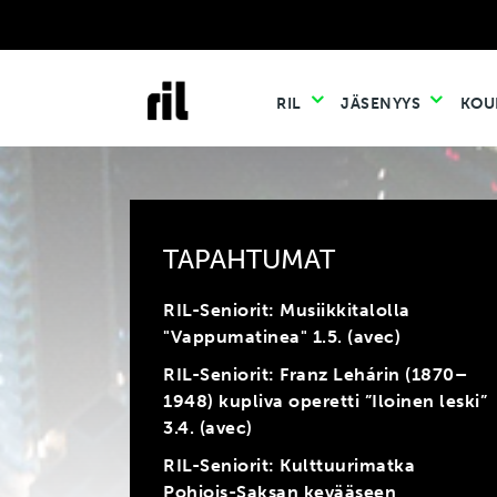
RIL
JÄSENYYS
KOU
TAPAHTUMAT
RIL-Seniorit: Musiikkitalolla
"Vappumatinea" 1.5. (avec)
RIL-Seniorit: Franz Lehárin (1870–
1948) kupliva operetti ”Iloinen leski”
3.4. (avec)
RIL-Seniorit: Kulttuurimatka
Pohjois-Saksan kevääseen