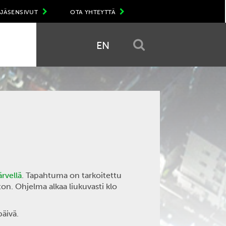
JÄSENSIVUT
OTA YHTEYTTÄ
EN
ärvellä
. Tapahtuma on tarkoitettu
ton. Ohjelma alkaa liukuvasti klo
äivä.