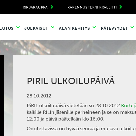
KIRJAKAUPPA
RAKENNUSTEKNIIKKALEHTI
LUTUS
JULKAISUT
ALAN KEHITYS
PÄTEVYYDET
PIRIL ULKOILUPÄIVÄ
28.10.2012
PiRIL ulkoilupäivä vietetään su 28.10.2012
Kortej
kaikille RILIn jäsenille perheineen ja se on maksu
12:00 ja päivä päätellään klo 16:00.
Odotettavissa on hyvää seuraa ja mukava ulkoilup