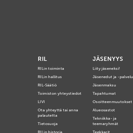
RIL
JÄSENYYS
RILin toiminta
Liity jäseneksi!
RILin hallitus
Jäsenedut ja -palvelu
RIL-Säätiö
Jäsenmaksu
Toimiston yhteystiedot
Tapahtumat
LIVI
Osoitteenmuutokset
Ota yhteyttä tai anna
Alueosastot
palautetta
Tekniikka- ja
Tietosuoja
teemaryhmät
RILin historia
Teekkarit