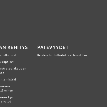
AN KEHITYS
PÄTEVYYDET
n palkinnot
Kosteudenhallintakoordinaattori
 kilpailut
n strategiakauden
mat
ntamislaki
amisen
ttäminen
unnot ja
nanotot