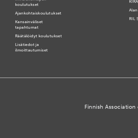
KIRA
koulutukset
Alan
Ajankohtaiskoulutukset
RIL 
Kansainväliset
tapahtumat
t
Räätälöidyt koulutukset
Lisätiedot ja
ilmoittautumiset
Finnish Association 