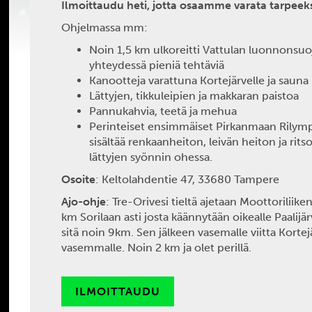
Ilmoittaudu heti, jotta osaamme varata tarpeeks
Ohjelmassa mm:
Noin 1,5 km ulkoreitti Vattulan luonnonsuo
yhteydessä pieniä tehtäviä
Kanootteja varattuna Kortejärvelle ja sauna
Lättyjen, tikkuleipien ja makkaran paistoa
Pannukahvia, teetä ja mehua
Perinteiset ensimmäiset Pirkanmaan Rilympia
sisältää renkaanheiton, leivän heiton ja rit
lättyjen syönnin ohessa.
Osoite
: Keltolahdentie 47, 33680 Tampere
Ajo-ohje
: Tre-Orivesi tieltä ajetaan Moottoriliik
km Sorilaan asti josta käännytään oikealle Paalijär
sitä noin 9km. Sen jälkeen vasemalle viitta Korte
vasemmalle. Noin 2 km ja olet perillä.
ILMOITTAUDU