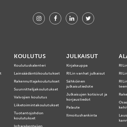
Instagram
Facebook
Linkedin
Twitter
KOULUTUS
JULKAISUT
AL
Koulutuskalenteri
Kirjakauppa
RILi
t
Lainsäädäntökoulutukset
RILin vanhat julkaisut
RILin
Rakennuttajakoulutukset
Sähköinen
RILi
julkaisutiedote
tee
Suunnittelijakoulutukset
Julkaisujen kotisivut ja
Rake
Valvojien koulutus
korjaustiedot
Osa
Liiketoimintakoulutukset
Palaute
kehi
Tuotantojohdon
Ilmoitushankinta
Laus
koulutukset
kan
Infrarakentajien