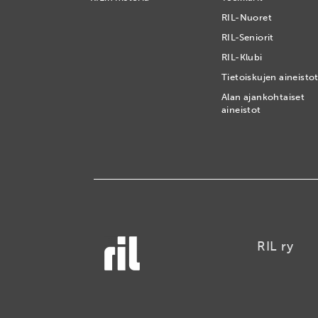
RIL-Nuoret
RIL-Seniorit
RIL-Klubi
Tietoiskujen aineisto
Alan ajankohtaiset
aineistot
RIL ry