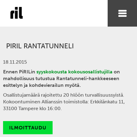
PIRIL RANTATUNNELI
18.11.2015
Ennen PiRILin
syyskokousta kokousosallistujilla
on
mahdollisuus tutustua Rantatunneli-hankkeeseen
esittelyn ja kohdevierailun myötä.
Osallistujamäärä rajoitettu 20 hlöön turvallisuussyistä.
Kokoontuminen Allianssin toimistolla: Erkkilänkatu 11,
33100 Tampere klo 16:00.
ILMOITTAUDU