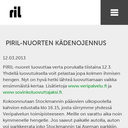
PIRIL-NUORTEN KÄDENOJENNUS
12.03.2013
PiRIL-nuoret luovuttaa verta porukalla tiistaina 12.3.
Yhdellä luovutuksella voit pelastaa jopa kolmen ihmisen
hengen. Nyt on hyvä hetki lähteä luovuttamaan vaikka
ensimmäistä kertaa. Lisätietoja
www.veripalvelu.fi
ja
www.sovinkoluovuttajaksi.fi
.
Kokoonnutaan Stockmannin pääovien ulkopuolella
kahvion edustalla klo 16.15, josta siirrymme yhdessä
Veripalvelun toimipisteeseen. Meille on varattu aika noin
kymmenelle hengelle. Jos saavut paikalle autolla, auton
voi parkkeerata joko Stockmannin tai Aseman parkkiin.