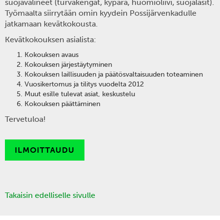
suojavälineet (turvakengät, kypärä, huomioliivi, suojalasit).
Työmaalta siirrytään omin kyydein Possijärvenkadulle
jatkamaan kevätkokousta.
Kevätkokouksen asialista:
Kokouksen avaus
Kokouksen järjestäytyminen
Kokouksen laillisuuden ja päätösvaltaisuuden toteaminen
Vuosikertomus ja tilitys vuodelta 2012
Muut esille tulevat asiat, keskustelu
Kokouksen päättäminen
Tervetuloa!
ILMOITTAUDU
Takaisin edelliselle sivulle